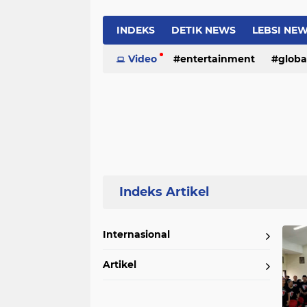
INDEKS
DETIK NEWS
LEBSI NE
Video
entertainment
globa
Home
Currently Browsing: Akar rumput
Internasional
Artikel