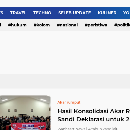
WS
TRAVEL
TECHNO
SELEB UPDATE
KULINER
YO
l
hukum
kolom
nasional
peristiwa
politi
Video Lengkap “Yank W
Akar rumput
Hasil Konsolidasi Akar
Sandi Deklarasi untuk 
Wanheart News |
4 tahun yang lalu