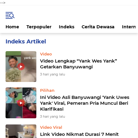
-->
Home
Terpopuler
Indeks
Cerita Dewasa
Intern
Home
Currently Browsing: Video Viral
Video
Video Lengkap “Yank Wes Yank”
Getarkan Banyuwangi
3 hari yang lalu
Pilihan
Ini Video Asli Banyuwangi 'Yank Uwes
Yank' Viral, Pemeran Pria Muncul Beri
Klarifikasi
3 hari yang lalu
Video Viral
Link Video Nikmat Durasi 7 Menit