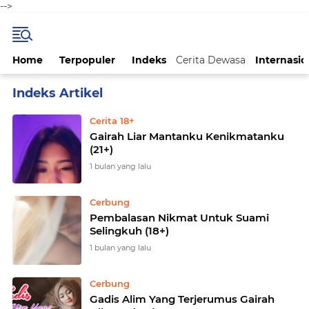
-->
Home
Terpopuler
Indeks
Cerita Dewasa
Internasio
Home
Currently Browsing: Cerita Dewasa
Cerita 18+
Gairah Liar Mantanku Kenikmatanku
(21+)
1 bulan yang lalu
Cerbung
Pembalasan Nikmat Untuk Suami
Selingkuh (18+)
1 bulan yang lalu
Cerbung
Gadis Alim Yang Terjerumus Gairah