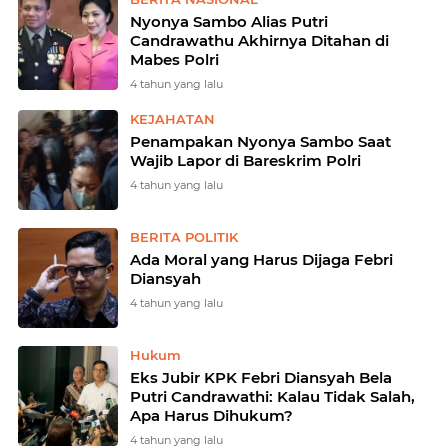
Nyonya Sambo Alias Putri
Candrawathu Akhirnya Ditahan di
Mabes Polri
4 tahun yang lalu
KEJAHATAN
Penampakan Nyonya Sambo Saat
Wajib Lapor di Bareskrim Polri
4 tahun yang lalu
BERITA POLITIK
Ada Moral yang Harus Dijaga Febri
Diansyah
4 tahun yang lalu
Hukum
Eks Jubir KPK Febri Diansyah Bela
Putri Candrawathi: Kalau Tidak Salah,
Apa Harus Dihukum?
4 tahun yang lalu