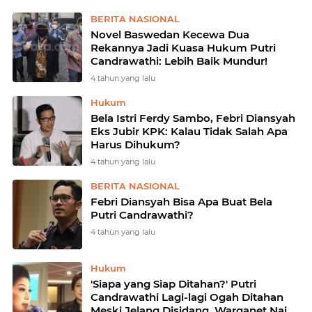
BERITA NASIONAL
Novel Baswedan Kecewa Dua
Rekannya Jadi Kuasa Hukum Putri
Candrawathi: Lebih Baik Mundur!
4 tahun yang lalu
Hukum
Bela Istri Ferdy Sambo, Febri Diansyah
Eks Jubir KPK: Kalau Tidak Salah Apa
Harus Dihukum?
4 tahun yang lalu
BERITA NASIONAL
Febri Diansyah Bisa Apa Buat Bela
Putri Candrawathi?
4 tahun yang lalu
Hukum
'Siapa yang Siap Ditahan?' Putri
Candrawathi Lagi-lagi Ogah Ditahan
Meski Jelang Disidang, Warganet Naik