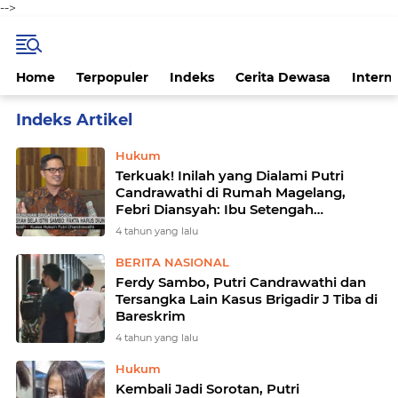
-->
Home
Terpopuler
Indeks
Cerita Dewasa
Intern
Home
Currently Browsing: Putri Candrawati
Hukum
Terkuak! Inilah yang Dialami Putri
Candrawathi di Rumah Magelang,
Febri Diansyah: Ibu Setengah
Pingsan...
4 tahun yang lalu
BERITA NASIONAL
Ferdy Sambo, Putri Candrawathi dan
Tersangka Lain Kasus Brigadir J Tiba di
Bareskrim
4 tahun yang lalu
Hukum
Kembali Jadi Sorotan, Putri