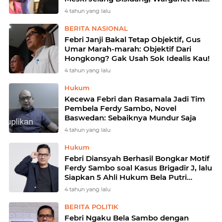
Darah
4 tahun yang lalu
BERITA NASIONAL
Febri Janji Bakal Tetap Objektif, Gus
Umar Marah-marah: Objektif Dari
Hongkong? Gak Usah Sok Idealis Kau!
4 tahun yang lalu
Hukum
Kecewa Febri dan Rasamala Jadi Tim
Pembela Ferdy Sambo, Novel
Baswedan: Sebaiknya Mundur Saja
4 tahun yang lalu
Hukum
Febri Diansyah Berhasil Bongkar Motif
Ferdy Sambo soal Kasus Brigadir J, lalu
Siapkan 5 Ahli Hukum Bela Putri
Candrawathi, Siapa Saja?
4 tahun yang lalu
BERITA POLITIK
Febri Ngaku Bela Sambo dengan