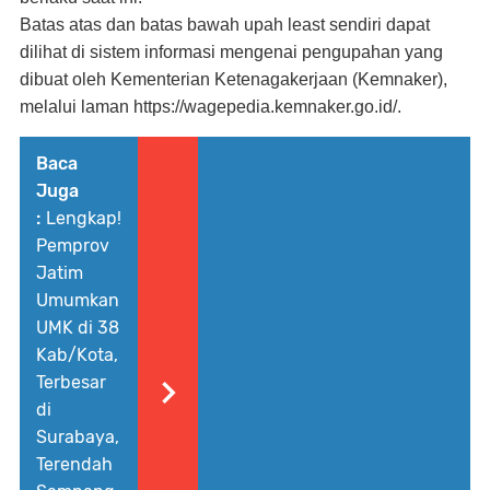
Batas atas dan batas bawah upah least sendiri dapat
dilihat di sistem informasi mengenai pengupahan yang
dibuat oleh Kementerian Ketenagakerjaan (Kemnaker),
melalui laman https://wagepedia.kemnaker.go.id/.
Baca
Juga
:
Lengkap!
Pemprov
Jatim
Umumkan
UMK di 38
Kab/Kota,
Terbesar
di
Surabaya,
Terendah