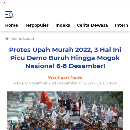
-->
Home
Terpopuler
Indeks
Cerita Dewasa
Intern
›
demo buruh
Protes Upah Murah 2022, 3 Hal Ini
Picu Demo Buruh Hingga Mogok
Nasional 6-8 Desember!
Wanheart News
Rabu, 17 November 2021 | November 17, 2021 WIB |
0
Views