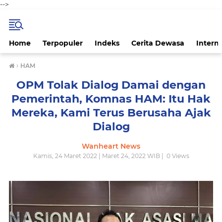
-->
Home
Terpopuler
Indeks
Cerita Dewasa
Intern
›
HAM
OPM Tolak Dialog Damai dengan
Pemerintah, Komnas HAM: Itu Hak
Mereka, Kami Terus Berusaha Ajak
Dialog
Wanheart News
Kamis, 24 Maret 2022 | Maret 24, 2022 WIB |
0
Views