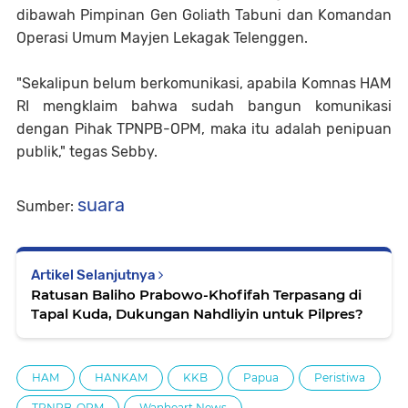
dibawah Pimpinan Gen Goliath Tabuni dan Komandan
Operasi Umum Mayjen Lekagak Telenggen.
"Sekalipun belum berkomunikasi, apabila Komnas HAM
RI mengklaim bahwa sudah bangun komunikasi
dengan Pihak TPNPB-OPM, maka itu adalah penipuan
publik," tegas Sebby.
suara
Sumber:
Artikel Selanjutnya
Ratusan Baliho Prabowo-Khofifah Terpasang di
Tapal Kuda, Dukungan Nahdliyin untuk Pilpres?
HAM
HANKAM
KKB
Papua
Peristiwa
TPNPB-OPM
Wanheart News