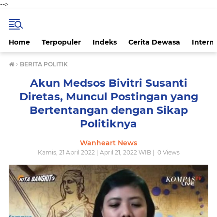
-->
Home
Terpopuler
Indeks
Cerita Dewasa
Intern
›
BERITA POLITIK
Akun Medsos Bivitri Susanti
Diretas, Muncul Postingan yang
Bertentangan dengan Sikap
Politiknya
Wanheart News
Kamis, 21 April 2022 | April 21, 2022 WIB |
0
Views