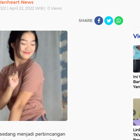
anheart News
022 | April 22, 2022 WIB |
0
Views
SHARE
Vi
Ini 
Ban
Yan
Pri
Klar
Lin
sedang menjadi perbincangan
TKW
Ber