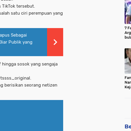
 TikTok tersebut.
alah satu ciri perempuan yang
7 F
Arg
hapus Sebagai
bul
iar Publik yang
Fin
if hingga sosok yang sengaja
tssss_original.
Fan
Nam
g berisikan seorang netizen
Kej
Bur
Cel
Be