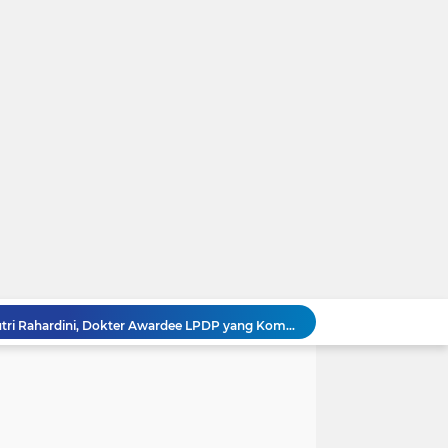
GEGER! Profil dr. Elda Putri Rahardini, Dokter Awardee LPDP yang Komentar Jahat ke Pasien BPJS
Kronologi Lengkap Pasien BPJS Diserbu Komentar Sadis Dokter dan Nakes usai Mengeluh Sulit Rawat Inap
es Yank” Getarkan Banyuwangi
Viral! Digerebek Bersama Selingkuhan, Sekda Konawe Selatan Jadi Tersangka Usai Tabrak Adik Kandung
Ini Video Asli Banyuwangi 'Yank Uwes Yank' Viral, Pemeran Pria Muncul Beri Klarifikasi
Trump Meradang Tak Terima. Politikus Muslim Pro-Palestina Tumbangkan Calon Pro-Israel di Senat AS