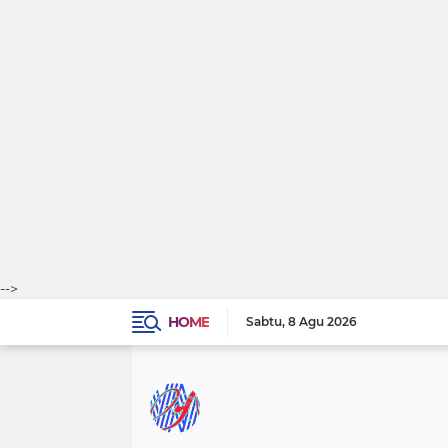
-->
HOME
Sabtu
8 Agu 2026