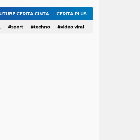
t Upaya RI ke Korut Ditolak Mentah-mentah!
Trump Akhirnya Akui Persediaan Amunisi AS Menipis gegara Lawan Iran: Trump Kalah Total?
UTUBE CERITA CINTA
CERITA PLUS
HEBOH Hilda Clarissa Theopilus Kerja di RS Mana? Viral Komentar 'Puas' terkait Meninggalnya Pasien BPJS
k
sport
techno
video viral
EDAN! Widhiyarini Pangestika Nakes di RS Mana? Viral Suruh Pasien BPJS Potong Nadi Biar Dapat Ruangan