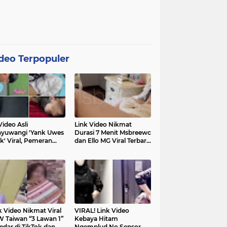
deo Terpopuler
Video Asli
Link Video Nikmat
yuwangi 'Yank Uwes
Durasi 7 Menit Msbreewc
k' Viral, Pemeran
dan Ello MG Viral Terbaru
a Muncul Beri
Diburu Netizen
ifikasi
k Video Nikmat Viral
VIRAL! Link Video
 Taiwan “3 Lawan 1”
Kebaya Hitam
edar di TikTok dan
Ngemplud No Sensor