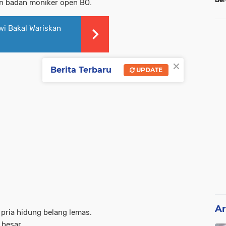
n badan moniker open BO.
Tel
i Bakal Wariskan
×
Berita Terbaru
UPDATE
Ar
 pria hidung belang lemas.
 besar.