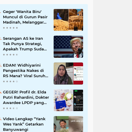
Geger 'Wanita Biru'
Muncul di Gurun Pasir
Madinah, Melanggar
Tabu Syariat Selama
Seribu Tahun
Serangan AS ke Iran
Tak Punya Strategi,
Apakah Trump Sudah
Putus Asa?
EDAN! Widhiyarini
Pangestika Nakes di
RS Mana? Viral Suruh
Pasien BPJS Potong
Nadi Biar Dapat
Ruangan
GEGER! Profil dr. Elda
Putri Rahardini, Dokter
Awardee LPDP yang
Komentar Jahat ke
Pasien BPJS
Video Lengkap “Yank
Wes Yank” Getarkan
Banyuwangi