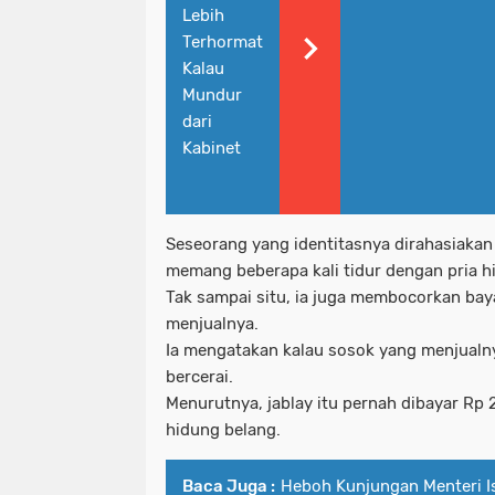
Lebih
Terhormat
Kalau
Mundur
dari
Kabinet
Seseorang yang identitasnya dirahasiakan
memang beberapa kali tidur dengan pria h
Tak sampai situ, ia juga membocorkan ba
menjualnya.
Ia mengatakan kalau sosok yang menjualn
bercerai.
Menurutnya, jablay itu pernah dibayar Rp 
hidung belang.
Baca Juga :
Heboh Kunjungan Menteri I