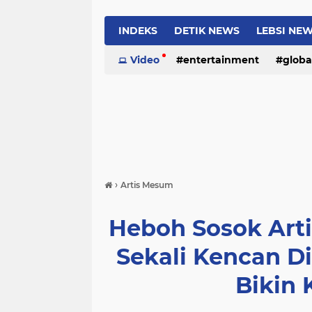
INDEKS
DETIK NEWS
LEBSI NE
Video
entertainment
globa
›
Artis Mesum
Heboh Sosok Art
Sekali Kencan Di
Bikin