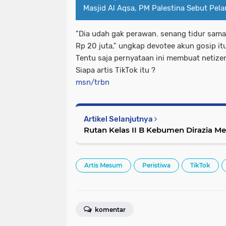
Masjid Al Aqsa, PM Palestina Sebut Pela
"Dia udah gak perawan. senang tidur sama 
Rp 20 juta," ungkap devotee akun gosip itu
Tentu saja pernyataan ini membuat netizen
Siapa artis TikTok itu ?
msn/trbn
Artikel Selanjutnya
Rutan Kelas II B Kebumen Dirazia M
Artis Mesum
Peristiwa
TikTok
komentar