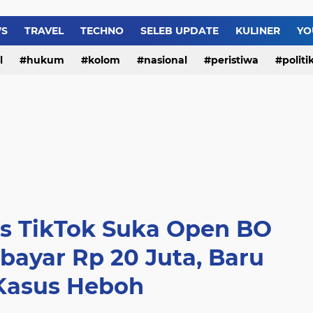
Terungkap! Korsel Sebu
WS
TRAVEL
TECHNO
SELEB UPDATE
KULINER
YO
l
hukum
kolom
nasional
peristiwa
politi
is TikTok Suka Open BO
bayar Rp 20 Juta, Baru
 Kasus Heboh