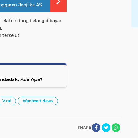
nggaran Janji ke AS
lelaki hidung belang dibayar
.
 terkejut
endadak, Ada Apa?
Viral
Wanheart News
SHARE