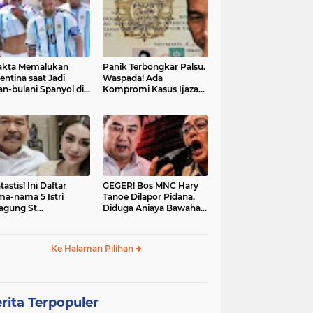
akta Memalukan
Panik Terbongkar Palsu.
entina saat Jadi
Waspada! Ada
an-bulani Spanyol di
Kompromi Kasus Ijazah
al Piala Dunia 2026
Jokowi Disetop
tastis! Ini Daftar
GEGER! Bos MNC Hary
a-nama 5 Istri
Tanoe Dilapor Pidana,
agung St
Diduga Aniaya Bawahan,
hanudin: Siap Itu
Mulut Disumpal Sepatu
ine Evangelista?
hingga Diminta Buka
Baju
Ke Halaman Pilihan
rita Terpopuler