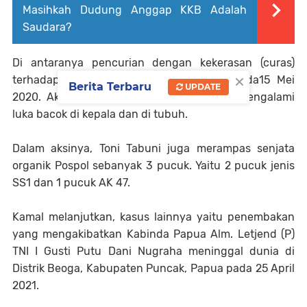
Masihkah Dudung Anggap KKB Adalah
Saudara?
Di antaranya pencurian dengan kekerasan (curas)
×
terhadap personel Pospol 99 Ndeotadi pada15 Mei
Berita Terbaru
UPDATE
2020. Akibatnya, Briptu Christian Palling mengalami
luka bacok di kepala dan di tubuh.
Dalam aksinya, Toni Tabuni juga merampas senjata
organik Pospol sebanyak 3 pucuk. Yaitu 2 pucuk jenis
SS1 dan 1 pucuk AK 47.
Kamal melanjutkan, kasus lainnya yaitu penembakan
yang mengakibatkan Kabinda Papua Alm. Letjend (P)
TNI I Gusti Putu Dani Nugraha meninggal dunia di
Distrik Beoga, Kabupaten Puncak, Papua pada 25 April
2021.