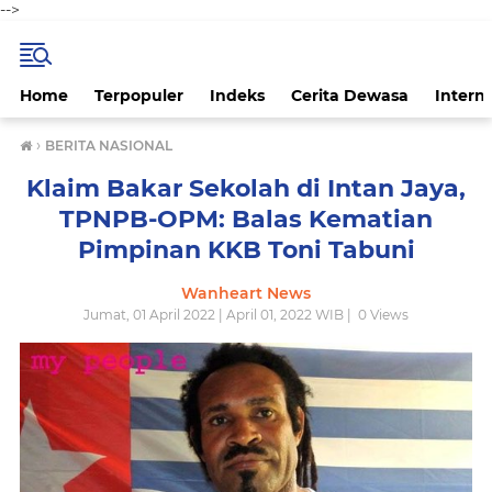
-->
Home
Terpopuler
Indeks
Cerita Dewasa
Intern
›
BERITA NASIONAL
Klaim Bakar Sekolah di Intan Jaya,
TPNPB-OPM: Balas Kematian
Pimpinan KKB Toni Tabuni
Wanheart News
Jumat, 01 April 2022 | April 01, 2022 WIB |
0
Views