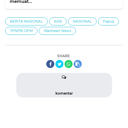
memuat...
BERITA NASIONAL
KKB
NASIONAL
Papua
TPNPB-OPM
Wanheart News
SHARE
komentar