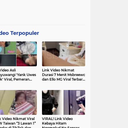
deo Terpopuler
Video Asli
Link Video Nikmat
yuwangi 'Yank Uwes
Durasi 7 Menit Msbreewc
k' Viral, Pemeran
dan Ello MG Viral Terbaru
a Muncul Beri
Diburu Netizen
ifikasi
k Video Nikmat Viral
VIRAL! Link Video
 Taiwan “3 Lawan 1”
Kebaya Hitam
edar di TikTok dan
Ngemplud No Sensor