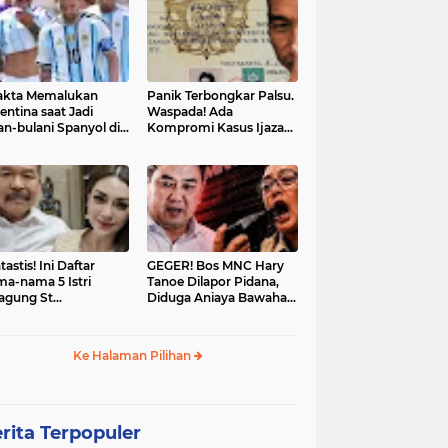
akta Memalukan
Panik Terbongkar Palsu.
entina saat Jadi
Waspada! Ada
an-bulani Spanyol di
Kompromi Kasus Ijazah
al Piala Dunia 2026
Jokowi Disetop
tastis! Ini Daftar
GEGER! Bos MNC Hary
a-nama 5 Istri
Tanoe Dilapor Pidana,
agung St
Diduga Aniaya Bawahan,
hanudin: Siap Itu
Mulut Disumpal Sepatu
ine Evangelista?
hingga Diminta Buka
Baju
Ke Halaman Pilihan
rita Terpopuler