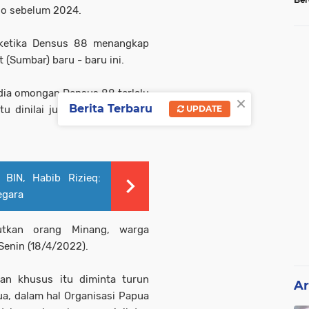
o sebelum 2024.
Tel
p ketika Densus 88 menangkap
 (Sumbar) baru - baru ini.
dia omongan Densus 88 terlalu
×
Berita Terbaru
u dinilai justru menyudutkan
UPDATE
BIN, Habib Rizieq:
egara
utkan orang Minang, warga
Senin (18/4/2022).
an khusus itu diminta turun
Ar
a, dalam hal Organisasi Papua