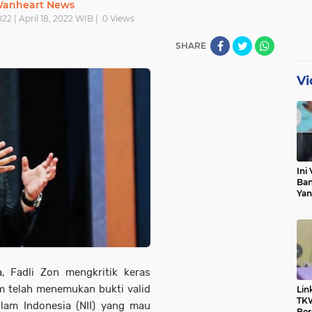
anheart News
022 | April 18, 2022 WIB |
0
Views
SHARE
Vi
Ini 
Ban
Yan
Pri
Klar
ra, Fadli Zon mengkritik keras
m telah menemukan bukti valid
Lin
TKW
slam Indonesia (NII) yang mau
Ber