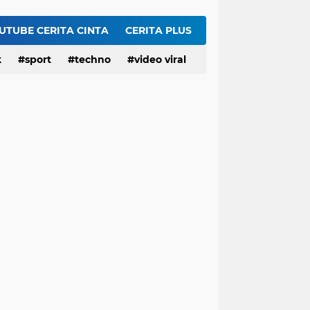
Serangan AS ke Iran Tak Punya Strategi, Apakah Trump Sudah Putus Asa?
Gubernur Jawa Barat, Kang Dedi Mulyadi (KDM) Resmi Buka Sayembara Berhadiah 5 juta Hingga Rp50 Juta
UTUBE CERITA CINTA
CERITA PLUS
HEBOH Hilda Clarissa Theopilus Kerja di RS Mana? Viral Komentar 'Puas' terkait Meninggalnya Pasien BPJS
k
sport
techno
video viral
EDAN! Widhiyarini Pangestika Nakes di RS Mana? Viral Suruh Pasien BPJS Potong Nadi Biar Dapat Ruangan