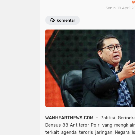
W
Senin, 18 April 2
komentar
WANHEARTNEWS.COM -
Politisi Gerind
Densus 88 Antiteror Polri yang mengklai
terkait agenda teroris jaringan Negara I