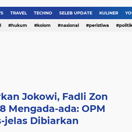
WS
TRAVEL
TECHNO
SELEB UPDATE
KULINER
YO
l
hukum
kolom
nasional
peristiwa
politi
kan Jokowi, Fadli Zon
88 Mengada-ada: OPM
-jelas Dibiarkan