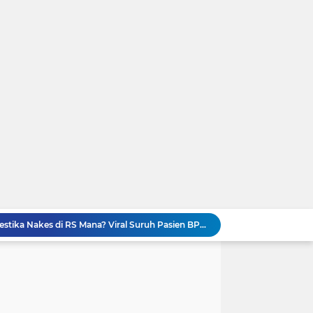
GEGER! Profil dr. Elda Putri Rahardini, Dokter Awardee LPDP yang Komentar Jahat ke Pasien BPJS
Kronologi Lengkap Pasien BPJS Diserbu Komentar Sadis Dokter dan Nakes usai Mengeluh Sulit Rawat Inap
es Yank” Getarkan Banyuwangi
Viral! Digerebek Bersama Selingkuhan, Sekda Konawe Selatan Jadi Tersangka Usai Tabrak Adik Kandung
Ini Video Asli Banyuwangi 'Yank Uwes Yank' Viral, Pemeran Pria Muncul Beri Klarifikasi
Geger 'Wanita Biru' Muncul di Gurun Pasir Madinah, Melanggar Tabu Syariat Selama Seribu Tahun