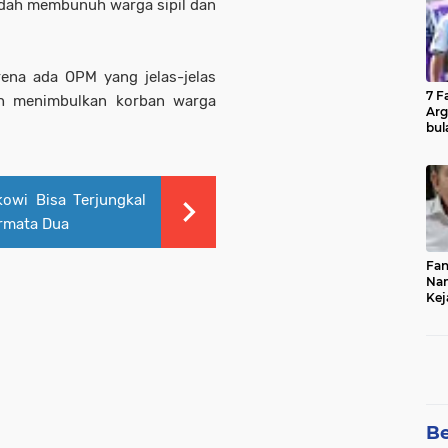
udah membunuh warga sipil dan
ena ada OPM yang jelas-jelas
7 F
h menimbulkan korban warga
Arg
bul
Fin
owi Bisa Terjungkal
ermata Dua
Fan
Nam
Kej
Bur
Cel
Be