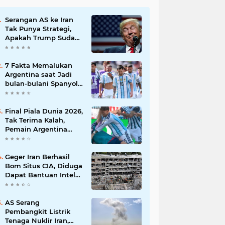
Serangan AS ke Iran
Tak Punya Strategi,
Apakah Trump Sudah
Putus Asa?
7 Fakta Memalukan
Argentina saat Jadi
bulan-bulani Spanyol
di Final Piala Dunia
2026
Final Piala Dunia 2026,
Tak Terima Kalah,
Pemain Argentina
Pukul Kapten Spanyol
Geger Iran Berhasil
Bom Situs CIA, Diduga
Dapat Bantuan Intel
Rusia
AS Serang
Pembangkit Listrik
Tenaga Nuklir Iran,