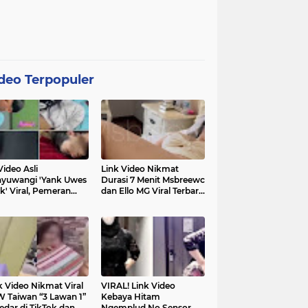
deo Terpopuler
Video Asli
Link Video Nikmat
yuwangi 'Yank Uwes
Durasi 7 Menit Msbreewc
k' Viral, Pemeran
dan Ello MG Viral Terbaru
a Muncul Beri
Diburu Netizen
ifikasi
k Video Nikmat Viral
VIRAL! Link Video
 Taiwan “3 Lawan 1”
Kebaya Hitam
edar di TikTok dan
Ngemplud No Sensor