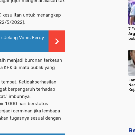
agar jujur mengenai alasan tak
PK kesulitan untuk menangkap
22/5/2022).
7 F
Arg
r Jelang Vonis Ferdy
bul
Fin
ih menjadi buronan terkesan
ja KPK di mata publik yang
Fan
i tempat. Ketidakberhasilan
Nam
ngat berpengaruh terhadap
Kej
Bur
at," imbuhnya.
Cel
r 1.000 hari berstatus
menjadi cerminan jika lembaga
nkan tugasnya sesuai dengan
Be