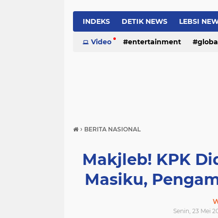
INDEKS
DETIK NEWS
LEBSI NE
Video
entertainment
globa
›
BERITA NASIONAL
Makjleb! KPK Di
Masiku, Pengama
W
Senin, 23 Mei 2