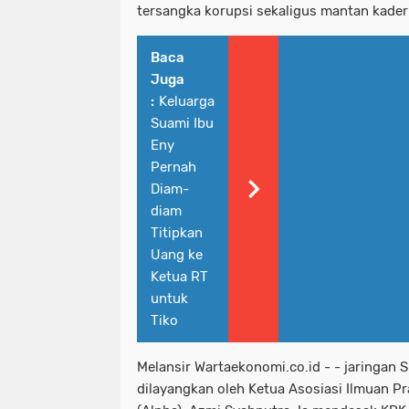
tersangka korupsi sekaligus mantan kader
Baca
Juga
:
Keluarga
Suami Ibu
Eny
Pernah
Diam-
diam
Titipkan
Uang ke
Ketua RT
untuk
Tiko
Melansir Wartaekonomi.co.id - - jaringan 
dilayangkan oleh Ketua Asosiasi Ilmuan P