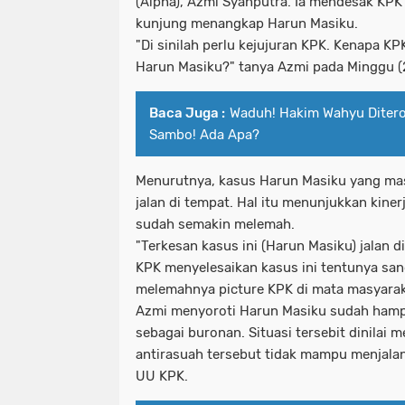
(Alpha), Azmi Syahputra. Ia mendesak KPK 
kunjung menangkap Harun Masiku.
"Di sinilah perlu kejujuran KPK. Kenapa K
Harun Masiku?" tanya Azmi pada Minggu (
Baca Juga :
Waduh! Hakim Wahyu Ditero
Sambo! Ada Apa?
Menurutnya, kasus Harun Masiku yang mas
jalan di tempat. Hal itu menunjukkan kiner
sudah semakin melemah.
"Terkesan kasus ini (Harun Masiku) jalan d
KPK menyelesaikan kasus ini tentunya sa
melemahnya picture KPK di mata masyarak
Azmi menyoroti Harun Masiku sudah hampi
sebagai buronan. Situasi tersebit dinilai 
antirasuah tersebut tidak mampu menjala
UU KPK.