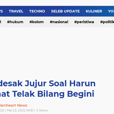
WS
TRAVEL
TECHNO
SELEB UPDATE
KULINER
YO
l
hukum
kolom
nasional
peristiwa
politi
Terungkap! Korsel Sebu
desak Jujur Soal Harun
t Telak Bilang Begini
anheart News
022 | Mei 23, 2022 WIB |
0
Views