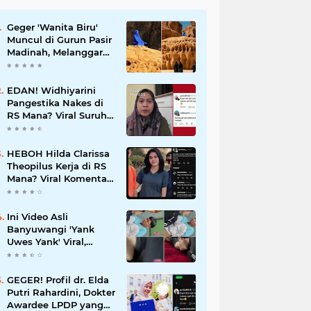
Geger 'Wanita Biru'
Muncul di Gurun Pasir
Madinah, Melanggar
Tabu Syariat Selama
Seribu Tahun
EDAN! Widhiyarini
Pangestika Nakes di
RS Mana? Viral Suruh
Pasien BPJS Potong
Nadi Biar Dapat
Ruangan
HEBOH Hilda Clarissa
Theopilus Kerja di RS
Mana? Viral Komentar
'Puas' terkait
Meninggalnya Pasien
BPJS
Ini Video Asli
Banyuwangi 'Yank
Uwes Yank' Viral,
Pemeran Pria Muncul
Beri Klarifikasi
GEGER! Profil dr. Elda
Putri Rahardini, Dokter
Awardee LPDP yang