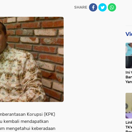
SHARE
Vi
Ini 
Ban
Yan
Pri
Klar
berantasan Korupsi (KPK)
ku kembali mendapatkan
Lin
TKW
elum mengetahui keberadaan
Ber