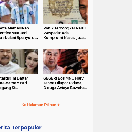
akta Memalukan
Panik Terbongkar Palsu.
entina saat Jadi
Waspada! Ada
an-bulani Spanyol di
Kompromi Kasus Ijazah
al Piala Dunia 2026
Jokowi Disetop
tastis! Ini Daftar
GEGER! Bos MNC Hary
a-nama 5 Istri
Tanoe Dilapor Pidana,
agung St
Diduga Aniaya Bawahan,
hanudin: Siap Itu
Mulut Disumpal Sepatu
ine Evangelista?
hingga Diminta Buka
Baju
Ke Halaman Pilihan
rita Terpopuler