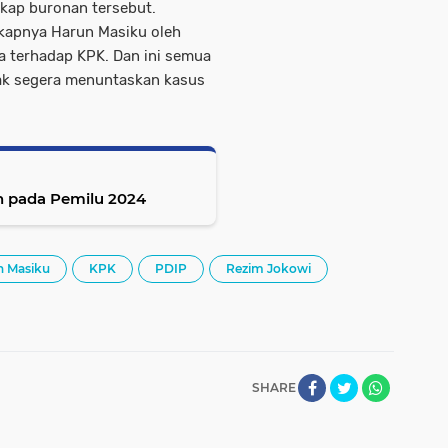
kap buronan tersebut.
gkapnya Harun Masiku oleh
a terhadap KPK. Dan ini semua
idak segera menuntaskan kasus
h pada Pemilu 2024
n Masiku
KPK
PDIP
Rezim Jokowi
SHARE