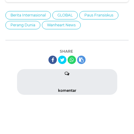
Berita Internasional
GLOBAL
Paus Fransiskus
Perang Dunia
Wanheart News
SHARE
komentar