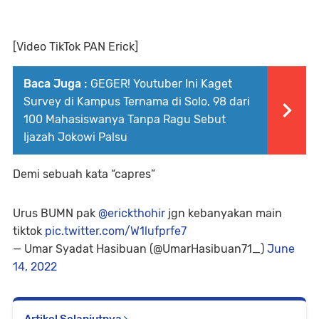
[Video TikTok PAN Erick]
Baca Juga :
GEGER! Youtuber Ini Kaget
Survey di Kampus Ternama di Solo, 98 dari
100 Mahasiswanya Tanpa Ragu Sebut
Ijazah Jokowi Palsu
Demi sebuah kata “capres”
Urus BUMN pak
@erickthohir
jgn kebanyakan main
tiktok
pic.twitter.com/W1lufprfe7
— Umar Syadat Hasibuan (@UmarHasibuan71_)
June
14, 2022
Artikel Selanjutnya