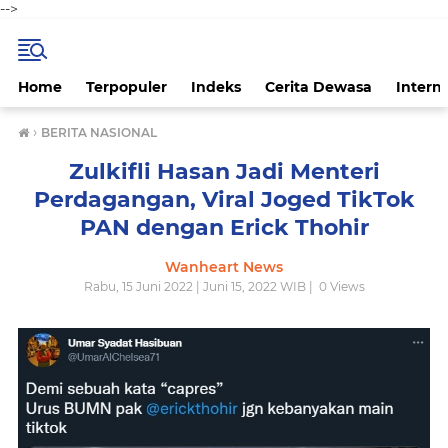
-->
Home
Terpopuler
Indeks
Cerita Dewasa
Intern
›
BERITA NASIONAL
Zulkifli Hasan Jadi Menteri
Perdagangan, Viral Joged TikTok
PAN dengan Erick Thohir
Wanheart News
Rabu, 15 Juni 2022 | Juni 15, 2022 WIB |
0
Views