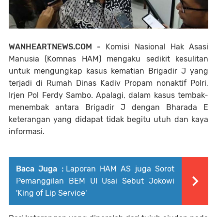
WANHEARTNEWS.COM -
Komisi Nasional Hak Asasi
Manusia (Komnas HAM) mengaku sedikit kesulitan
untuk mengungkap kasus kematian Brigadir J yang
terjadi di Rumah Dinas Kadiv Propam nonaktif Polri,
Irjen Pol Ferdy Sambo. Apalagi, dalam kasus tembak-
menembak antara Brigadir J dengan Bharada E
keterangan yang didapat tidak begitu utuh dan kaya
informasi.
Baca Juga :
Laporan HAM AS juga Sorot
Pemanggilan BEM UI Usai Sebut Jokowi
'King of Lip Service'