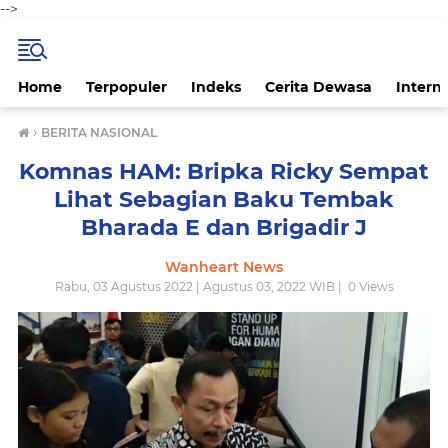
-->
Home
Terpopuler
Indeks
Cerita Dewasa
Intern
›
BERITA NASIONAL
Komnas HAM: Bripka Ricky Sempat
Lihat Sebagian Baku Tembak
Bharada E dan Brigadir J
Wanheart News
Rabu, 03 Agustus 2022 | Agustus 03, 2022 WIB |
0
Views