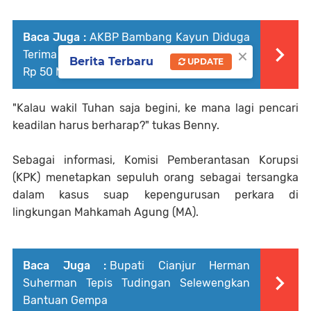
Baca Juga :
AKBP Bambang Kayun Diduga
×
Terima Suap Mobil Mewah dan Gratifikasi
Berita Terbaru
UPDATE
Rp 50 Miliar
"Kalau wakil Tuhan saja begini, ke mana lagi pencari
keadilan harus berharap?" tukas Benny.
Sebagai informasi, Komisi Pemberantasan Korupsi
(KPK) menetapkan sepuluh orang sebagai tersangka
dalam kasus suap kepengurusan perkara di
lingkungan Mahkamah Agung (MA).
Baca Juga :
Bupati Cianjur Herman
Suherman Tepis Tudingan Selewengkan
Bantuan Gempa