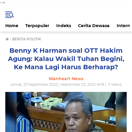
-->
Home
Terpopuler
Indeks
Cerita Dewasa
Intern
›
BERITA POLITIK
Benny K Harman soal OTT Hakim
Agung: Kalau Wakil Tuhan Begini,
Ke Mana Lagi Harus Berharap?
Wanheart News
Jumat, 23 September 2022 | September 23, 2022 WIB |
0
Views