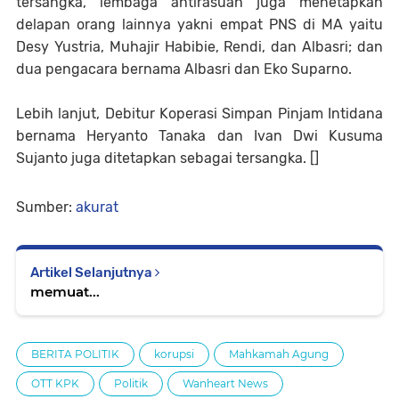
tersangka, lembaga antirasuah juga menetapkan
delapan orang lainnya yakni empat PNS di MA yaitu
Desy Yustria, Muhajir Habibie, Rendi, dan Albasri; dan
dua pengacara bernama Albasri dan Eko Suparno.
Lebih lanjut, Debitur Koperasi Simpan Pinjam Intidana
bernama Heryanto Tanaka dan Ivan Dwi Kusuma
Sujanto juga ditetapkan sebagai tersangka. []
Sumber:
akurat
Artikel Selanjutnya
memuat...
BERITA POLITIK
korupsi
Mahkamah Agung
OTT KPK
Politik
Wanheart News