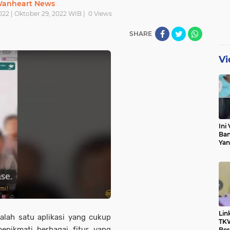
anheart News
022 | Oktober 29, 2022 WIB |
0
Views
SHARE
Vi
Ini 
Ban
Yan
Pri
Klar
Lin
alah satu aplikasi yang cukup
TKW
enikmati berbagai fitur yang
Ber