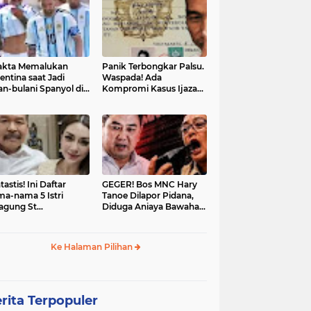
akta Memalukan
Panik Terbongkar Palsu.
entina saat Jadi
Waspada! Ada
an-bulani Spanyol di
Kompromi Kasus Ijazah
al Piala Dunia 2026
Jokowi Disetop
tastis! Ini Daftar
GEGER! Bos MNC Hary
a-nama 5 Istri
Tanoe Dilapor Pidana,
agung St
Diduga Aniaya Bawahan,
hanudin: Siap Itu
Mulut Disumpal Sepatu
ine Evangelista?
hingga Diminta Buka
Baju
Ke Halaman Pilihan
rita Terpopuler