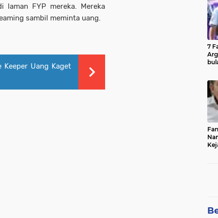
 di laman FYP mereka. Mereka
reaming sambil meminta uang.
7 F
Arg
bul
me Keeper Uang Kaget
Fin
Fan
Nam
Kej
Bur
Cel
Be