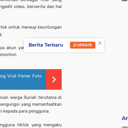
Tel
gedit video, bercerita dan hal
ktok untuk meraup keuntungan
g.
×
Berita Terbaru
UPDATE
apa akun yang hanya meminta
penonton.
ng Viral Pamer Foto
gsian warga Suriah terutama di
k pengungsi yang memanfaatkan
si kepada para pengguna.
Ar
engguna tiktok yang mengaku