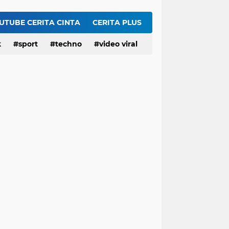
es Yank” Getarkan Banyuwangi
Viral! Digerebek Bersama Selingkuhan, Sekda Konawe Selatan Jadi Tersangka Usai Tabrak Adik Kandung
UTUBE CERITA CINTA
CERITA PLUS
Ini Video Asli Banyuwangi 'Yank Uwes Yank' Viral, Pemeran Pria Muncul Beri Klarifikasi
k
sport
techno
video viral
Trump Meradang Tak Terima. Politikus Muslim Pro-Palestina Tumbangkan Calon Pro-Israel di Senat AS