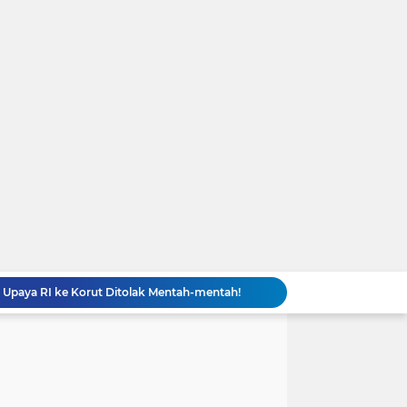
t Upaya RI ke Korut Ditolak Mentah-mentah!
Trump Akhirnya Akui Persediaan Amunisi AS Menipis gegara Lawan Iran: Trump Kalah Total?
HEBOH Hilda Clarissa Theopilus Kerja di RS Mana? Viral Komentar 'Puas' terkait Meninggalnya Pasien BPJS
EDAN! Widhiyarini Pangestika Nakes di RS Mana? Viral Suruh Pasien BPJS Potong Nadi Biar Dapat Ruangan
GEGER! Profil dr. Elda Putri Rahardini, Dokter Awardee LPDP yang Komentar Jahat ke Pasien BPJS
Kronologi Lengkap Pasien BPJS Diserbu Komentar Sadis Dokter dan Nakes usai Mengeluh Sulit Rawat Inap