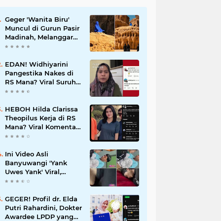
Geger 'Wanita Biru'
Muncul di Gurun Pasir
Madinah, Melanggar
Tabu Syariat Selama
Seribu Tahun
EDAN! Widhiyarini
Pangestika Nakes di
RS Mana? Viral Suruh
Pasien BPJS Potong
Nadi Biar Dapat
Ruangan
HEBOH Hilda Clarissa
Theopilus Kerja di RS
Mana? Viral Komentar
'Puas' terkait
Meninggalnya Pasien
BPJS
Ini Video Asli
Banyuwangi 'Yank
Uwes Yank' Viral,
Pemeran Pria Muncul
Beri Klarifikasi
GEGER! Profil dr. Elda
Putri Rahardini, Dokter
Awardee LPDP yang