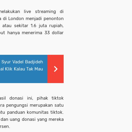
elakukan live streaming di
da di London menjadi penonton
tau sekitar 1.6 juta rupiah,
ebut hanya menerima 33 dollar
 Syur Vadel Badjideh
al Klik Kalau Tak Mau
sil donasi ini, pihak tiktok
ara pengungsi merupakan satu
atu panduan komunitas tiktok.
a dan uang donasi yang mereka
rsen.