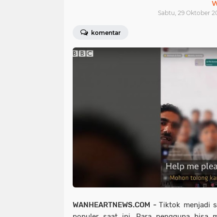
W
Sabtu, 29 Oktober 2
komentar
WANHEARTNEWS.COM -
Tiktok menjadi s
populer saat ini. Para pengguna bisa m