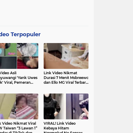
deo Terpopuler
Video Asli
Link Video Nikmat
yuwangi 'Yank Uwes
Durasi 7 Menit Msbreewc
k' Viral, Pemeran
dan Ello MG Viral Terbaru
a Muncul Beri
Diburu Netizen
ifikasi
k Video Nikmat Viral
VIRAL! Link Video
 Taiwan “3 Lawan 1”
Kebaya Hitam
edar di TikTok dan
Ngemplud No Sensor