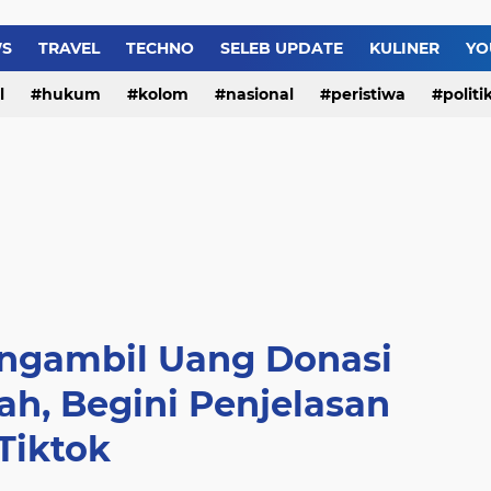
Video Lengkap “Yank W
WS
TRAVEL
TECHNO
SELEB UPDATE
KULINER
YO
l
hukum
kolom
nasional
peristiwa
politi
ngambil Uang Donasi
ah, Begini Penjelasan
Tiktok