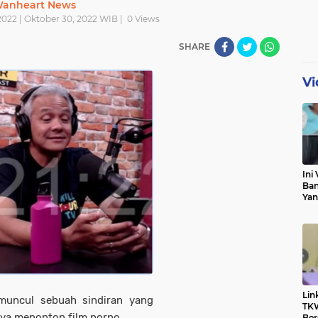
anheart News
022 | Oktober 30, 2022 WIB |
0
Views
SHARE
Vi
Ini 
Ban
Yan
Pri
Klar
Lin
muncul sebuah sindiran yang
TKW
aya menonton film porno.
Ber