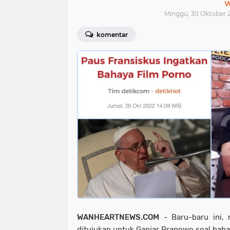
W
Minggu, 30 Oktober 2
komentar
WANHEARTNEWS.COM
- Baru-baru ini, 
ditujukan untuk Ganjar Pranowo soal bah