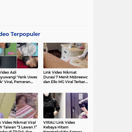
deo Terpopuler
Video Asli
Link Video Nikmat
yuwangi 'Yank Uwes
Durasi 7 Menit Msbreewc
k' Viral, Pemeran
dan Ello MG Viral Terbaru
a Muncul Beri
Diburu Netizen
ifikasi
k Video Nikmat Viral
VIRAL! Link Video
 Taiwan “3 Lawan 1”
Kebaya Hitam
edar di TikTok dan
Ngemplud No Sensor