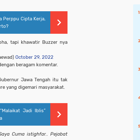
 Perppu Cipta Kerja,
rto?
oha, tapi khawatir Buzzer nya
aewad)
October 29, 2022
dengan beragam komentar.
ubernur Jawa Tengah itu tak
igure yang digemari masyarakat.
alaikat Jadi Iblis”
a
aya Cuma istighfar.. Pejabat