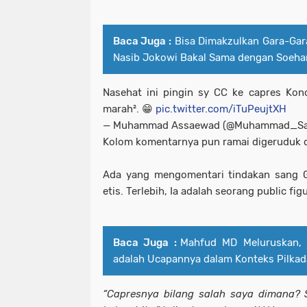
Baca Juga :
Bisa Dimakzulkan Gara-Gara
Nasib Jokowi Bakal Sama dengan Soeha
Nasehat ini pingin sy CC ke capres Kon
marah². 😁
pic.twitter.com/iTuPeujtXH
— Muhammad Assaewad (@Muhammad_S
Kolom komentarnya pun ramai digeruduk 
Ada yang mengomentari tindakan sang G
etis. Terlebih, Ia adalah seorang public f
Baca Juga :
Mahfud MD Meluruskan, “M
adalah Ucapannya dalam Konteks Pilkad
“Capresnya bilang salah saya dimana? S