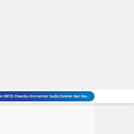
Kronologi Lengkap Pasien BPJS Diserbu Komentar Sadis Dokter dan Nakes usai Mengeluh Sulit Rawat Inap
es Yank” Getarkan Banyuwangi
Viral! Digerebek Bersama Selingkuhan, Sekda Konawe Selatan Jadi Tersangka Usai Tabrak Adik Kandung
Ini Video Asli Banyuwangi 'Yank Uwes Yank' Viral, Pemeran Pria Muncul Beri Klarifikasi
Trump Meradang Tak Terima. Politikus Muslim Pro-Palestina Tumbangkan Calon Pro-Israel di Senat AS
t Upaya RI ke Korut Ditolak Mentah-mentah!