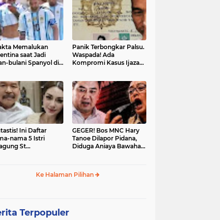
akta Memalukan
Panik Terbongkar Palsu.
entina saat Jadi
Waspada! Ada
an-bulani Spanyol di
Kompromi Kasus Ijazah
al Piala Dunia 2026
Jokowi Disetop
tastis! Ini Daftar
GEGER! Bos MNC Hary
a-nama 5 Istri
Tanoe Dilapor Pidana,
agung St
Diduga Aniaya Bawahan,
hanudin: Siap Itu
Mulut Disumpal Sepatu
ine Evangelista?
hingga Diminta Buka
Baju
Ke Halaman Pilihan
rita Terpopuler