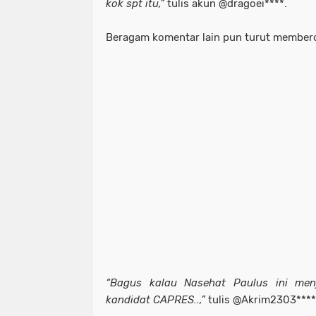
kok spt itu,”
tulis akun @dragoei****.
Beragam komentar lain pun turut member
“Bagus kalau Nasehat Paulus ini men
kandidat CAPRES..,”
tulis @Akrim2303****