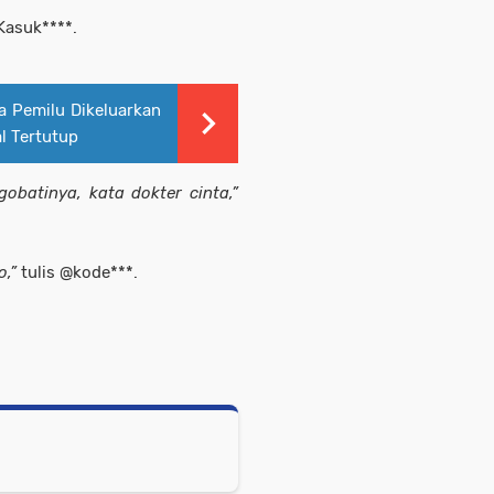
Kasuk****.
a Pemilu Dikeluarkan
l Tertutup
obatinya, kata dokter cinta,”
o,”
tulis @kode***.