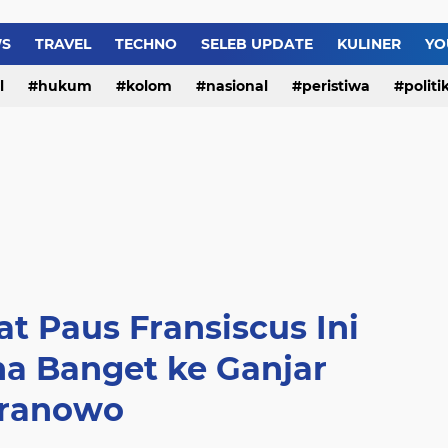
WS
TRAVEL
TECHNO
SELEB UPDATE
KULINER
YO
l
hukum
kolom
nasional
peristiwa
politi
t Paus Fransiscus Ini
a Banget ke Ganjar
ranowo