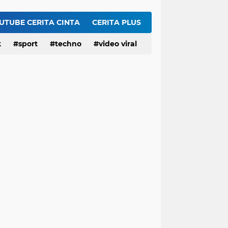
Trump Akhirnya Akui Persediaan Amunisi AS Menipis gegara Lawan Iran: Trump Kalah Total?
HEBOH Hilda Clarissa Theopilus Kerja di RS Mana? Viral Komentar 'Puas' terkait Meninggalnya Pasien BPJS
UTUBE CERITA CINTA
CERITA PLUS
EDAN! Widhiyarini Pangestika Nakes di RS Mana? Viral Suruh Pasien BPJS Potong Nadi Biar Dapat Ruangan
k
sport
techno
video viral
GEGER! Profil dr. Elda Putri Rahardini, Dokter Awardee LPDP yang Komentar Jahat ke Pasien BPJS