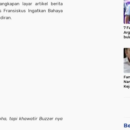
gkapan layar artikel berita
s Fransiskus Ingatkan Bahaya
diran.
7 F
Arg
bul
Fin
Fan
Nam
Kej
Bur
Cel
oha, tapi khawatir Buzzer nya
Be