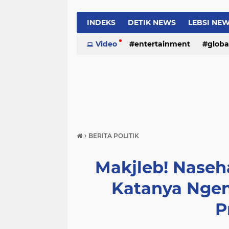
INDEKS
DETIK NEWS
LEBSI NE
Video
entertainment
globa
›
BERITA POLITIK
Makjleb! Naseha
Katanya Ngen
P