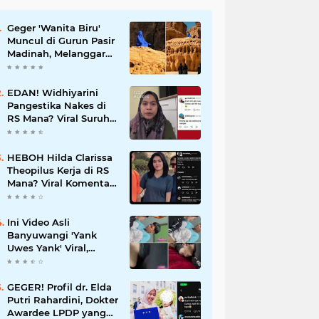
Geger 'Wanita Biru'
Muncul di Gurun Pasir
Madinah, Melanggar
Tabu Syariat Selama
Seribu Tahun
EDAN! Widhiyarini
Pangestika Nakes di
RS Mana? Viral Suruh
Pasien BPJS Potong
Nadi Biar Dapat
Ruangan
HEBOH Hilda Clarissa
Theopilus Kerja di RS
Mana? Viral Komentar
'Puas' terkait
Meninggalnya Pasien
BPJS
Ini Video Asli
Banyuwangi 'Yank
Uwes Yank' Viral,
Pemeran Pria Muncul
Beri Klarifikasi
GEGER! Profil dr. Elda
Putri Rahardini, Dokter
Awardee LPDP yang