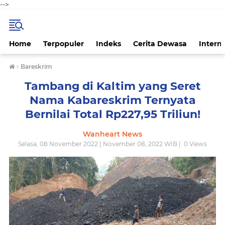
-->
Home
Terpopuler
Indeks
Cerita Dewasa
Intern
›
Bareskrim
Tambang di Kaltim yang Seret
Nama Kabareskrim Ternyata
Bernilai Total Rp227,95 Triliun!
Wanheart News
Selasa, 08 November 2022 | November 08, 2022 WIB |
0
Views