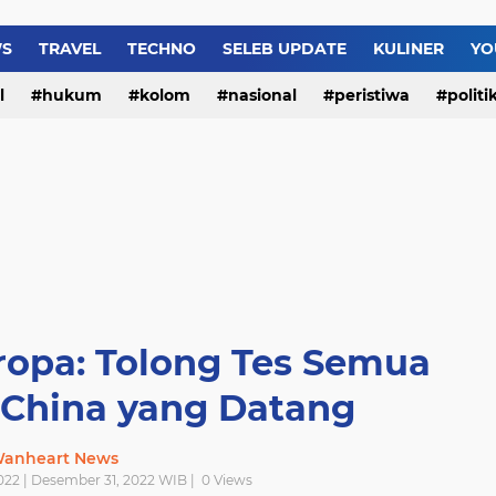
WS
TRAVEL
TECHNO
SELEB UPDATE
KULINER
YO
l
hukum
kolom
nasional
peristiwa
politi
Eropa: Tolong Tes Semua
 China yang Datang
anheart News
022 | Desember 31, 2022 WIB |
0
Views