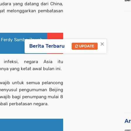
dara yang datang dari China,
Tel
gat melonggarkan pembatasan
, Ferdy Sambo Jawab
×
Berita Terbaru
UPDATE
 infeksi, negara Asia itu
ya yang ketat awal bulan ini.
 wajib untuk semua pelancong
 menyusul pengumuman Beijing
 wajib bagi penumpang mulai 8
bali perbatasan negara.
Ar