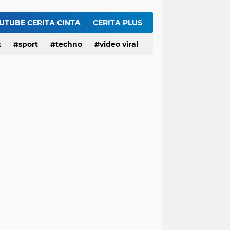
Geger 'Wanita Biru' Muncul di Gurun Pasir Madinah, Melanggar Tabu Syariat Selama Seribu Tahun
Serangan AS ke Iran Tak Punya Strategi, Apakah Trump Sudah Putus Asa?
UTUBE CERITA CINTA
CERITA PLUS
Gubernur Jawa Barat, Kang Dedi Mulyadi (KDM) Resmi Buka Sayembara Berhadiah 5 juta Hingga Rp50 Juta
k
sport
techno
video viral
HEBOH Hilda Clarissa Theopilus Kerja di RS Mana? Viral Komentar 'Puas' terkait Meninggalnya Pasien BPJS