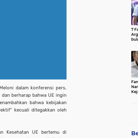
7 F
Arg
bul
Fin
Fan
Nam
Meloni dalam konferensi pers,
Kej
 dan berharap bahwa UE ingin
Bur
Cel
 menambahkan bahwa kebijakan
ektif" kecuali ditegakkan oleh
nan Kesehatan UE bertemu di
Be