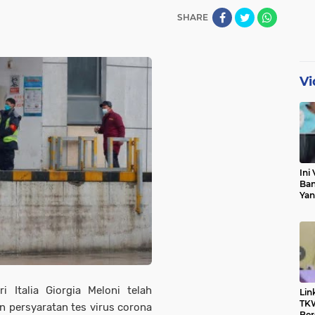
SHARE
Vi
Ini 
Ban
Yan
Pri
Klar
 Italia Giorgia Meloni telah
Lin
TKW
 persyaratan tes virus corona
Ber