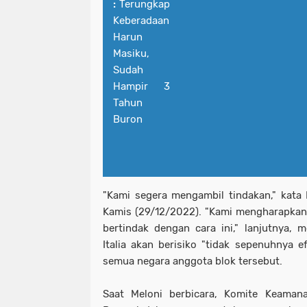
:
Terungkap
Keberadaan
Harun
Masiku,
Sudah
Hampir 3
Tahun
Buron
"Kami segera mengambil tindakan," kata 
Kamis (29/12/2022). "Kami mengharapkan
bertindak dengan cara ini," lanjutnya,
Italia akan berisiko "tidak sepenuhnya ef
semua negara anggota blok tersebut.
Saat Meloni berbicara, Komite Keama