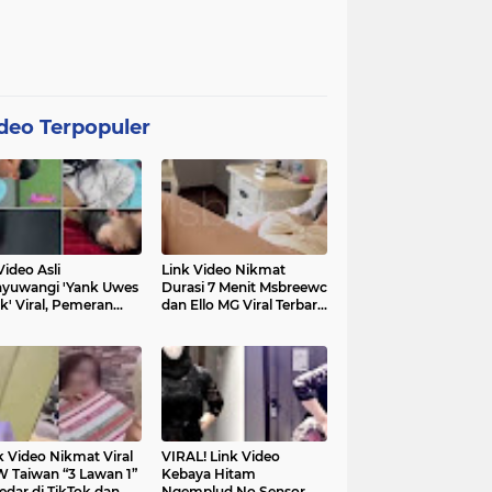
deo Terpopuler
Video Asli
Link Video Nikmat
yuwangi 'Yank Uwes
Durasi 7 Menit Msbreewc
k' Viral, Pemeran
dan Ello MG Viral Terbaru
a Muncul Beri
Diburu Netizen
ifikasi
k Video Nikmat Viral
VIRAL! Link Video
 Taiwan “3 Lawan 1”
Kebaya Hitam
edar di TikTok dan
Ngemplud No Sensor