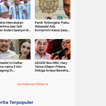
akta Memalukan
Panik Terbongkar Palsu.
entina saat Jadi
Waspada! Ada
an-bulani Spanyol di
Kompromi Kasus Ijazah
al Piala Dunia 2026
Jokowi Disetop
tastis! Ini Daftar
GEGER! Bos MNC Hary
a-nama 5 Istri
Tanoe Dilapor Pidana,
agung St
Diduga Aniaya Bawahan,
hanudin: Siap Itu
Mulut Disumpal Sepatu
ine Evangelista?
hingga Diminta Buka
Baju
Ke Halaman Pilihan
rita Terpopuler