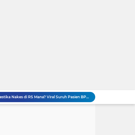
EDAN! Widhiyarini Pangestika Nakes di RS Mana? Viral Suruh Pasien BPJS Potong Nadi Biar Dapat Ruangan
GEGER! Profil dr. Elda Putri Rahardini, Dokter Awardee LPDP yang Komentar Jahat ke Pasien BPJS
Kronologi Lengkap Pasien BPJS Diserbu Komentar Sadis Dokter dan Nakes usai Mengeluh Sulit Rawat Inap
es Yank” Getarkan Banyuwangi
Viral! Digerebek Bersama Selingkuhan, Sekda Konawe Selatan Jadi Tersangka Usai Tabrak Adik Kandung
Ini Video Asli Banyuwangi 'Yank Uwes Yank' Viral, Pemeran Pria Muncul Beri Klarifikasi