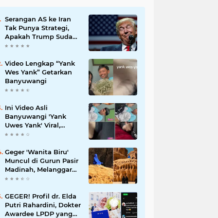
Serangan AS ke Iran
Tak Punya Strategi,
Apakah Trump Sudah
Putus Asa?
Video Lengkap “Yank
Wes Yank” Getarkan
Banyuwangi
Ini Video Asli
Banyuwangi 'Yank
Uwes Yank' Viral,
Pemeran Pria Muncul
Beri Klarifikasi
Geger 'Wanita Biru'
Muncul di Gurun Pasir
Madinah, Melanggar
Tabu Syariat Selama
Seribu Tahun
GEGER! Profil dr. Elda
Putri Rahardini, Dokter
Awardee LPDP yang