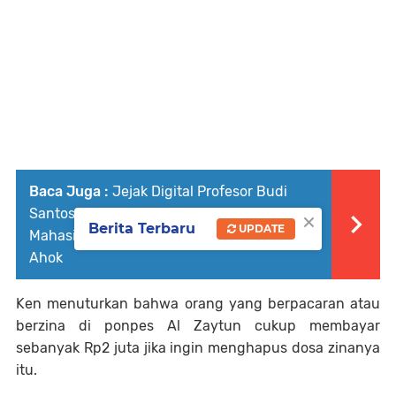
Baca Juga :
Jejak Digital Profesor Budi
×
Santosa Yang Dicap Intoleran: Sindir
Berita Terbaru
UPDATE
Mahasiswi Tolak Salaman, Fans Jokowi
Ahok
Ken menuturkan bahwa orang yang berpacaran atau
berzina di ponpes Al Zaytun cukup membayar
sebanyak Rp2 juta jika ingin menghapus dosa zinanya
itu.