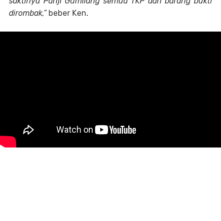
saktinya Panji Gumilang semua TKP dan barang bukti
dirombak,”
beber Ken.