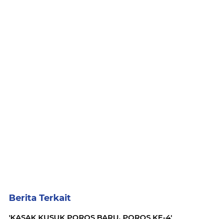
Berita Terkait
'KASAK KUSUK POROS BARU, POROS KE-4'