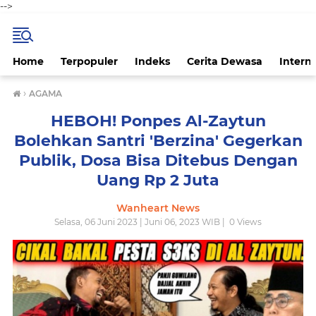
-->
Home
Terpopuler
Indeks
Cerita Dewasa
Intern
›
AGAMA
HEBOH! Ponpes Al-Zaytun
Bolehkan Santri 'Berzina' Gegerkan
Publik, Dosa Bisa Ditebus Dengan
Uang Rp 2 Juta
Wanheart News
Selasa, 06 Juni 2023 | Juni 06, 2023 WIB |
0
Views