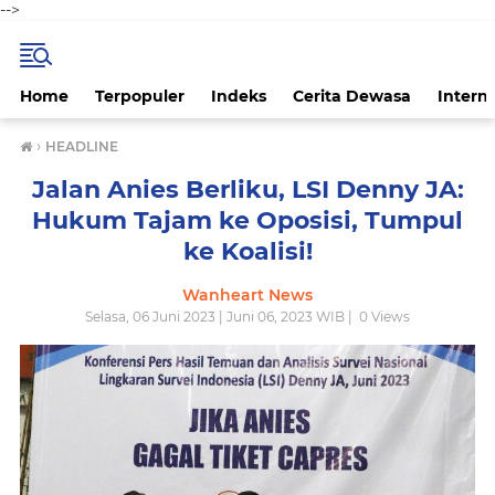
-->
Home
Terpopuler
Indeks
Cerita Dewasa
Intern
›
HEADLINE
Jalan Anies Berliku, LSI Denny JA:
Hukum Tajam ke Oposisi, Tumpul
ke Koalisi!
Wanheart News
Selasa, 06 Juni 2023 | Juni 06, 2023 WIB |
0
Views