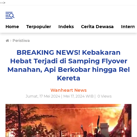
-->
Home
Terpopuler
Indeks
Cerita Dewasa
Intern
›
Peristiwa
BREAKING NEWS! Kebakaran
Hebat Terjadi di Samping Flyover
Manahan, Api Berkobar hingga Rel
Kereta
Wanheart News
Jumat, 17 Mei 2024 | Mei 17, 2024 WIB |
0
Views