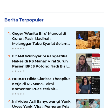
Berita Terpopuler
Geger 'Wanita Biru' Muncul di
Gurun Pasir Madinah,
Melanggar Tabu Syariat Selama
Seribu Tahun
EDAN! Widhiyarini Pangestika
Nakes di RS Mana? Viral Suruh
Pasien BPJS Potong Nadi Biar
Dapat Ruangan
HEBOH Hilda Clarissa Theopilus
Kerja di RS Mana? Viral
Komentar 'Puas' terkait
Meninggalnya Pasien BPJS
Ini Video Asli Banyuwangi 'Yank
Uwes Yank' Viral, Pemeran Pria