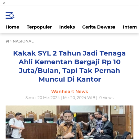
-->
Home
Terpopuler
Indeks
Cerita Dewasa
Intern
›
NASIONAL
Kakak SYL 2 Tahun Jadi Tenaga
Ahli Kementan Bergaji Rp 10
Juta/Bulan, Tapi Tak Pernah
Muncul Di Kantor
Wanheart News
Senin, 20 Mei 2024 | Mei 20, 2024 WIB |
0
Views