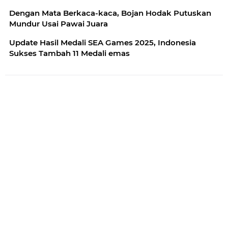
Dengan Mata Berkaca-kaca, Bojan Hodak Putuskan
Mundur Usai Pawai Juara
Update Hasil Medali SEA Games 2025, Indonesia
Sukses Tambah 11 Medali emas