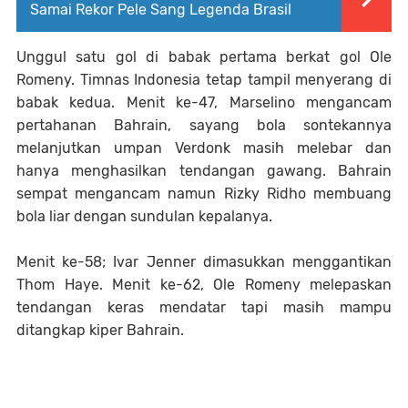
Samai Rekor Pele Sang Legenda Brasil
Unggul satu gol di babak pertama berkat gol Ole
Romeny. Timnas Indonesia tetap tampil menyerang di
babak kedua. Menit ke-47, Marselino mengancam
pertahanan Bahrain, sayang bola sontekannya
melanjutkan umpan Verdonk masih melebar dan
hanya menghasilkan tendangan gawang. Bahrain
sempat mengancam namun Rizky Ridho membuang
bola liar dengan sundulan kepalanya.
Menit ke-58; Ivar Jenner dimasukkan menggantikan
Thom Haye. Menit ke-62, Ole Romeny melepaskan
tendangan keras mendatar tapi masih mampu
ditangkap kiper Bahrain.