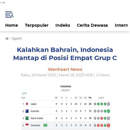
-->
Home
Terpopuler
Indeks
Cerita Dewasa
Intern
›
Sport
Kalahkan Bahrain, Indonesia
Mantap di Posisi Empat Grup C
Wanheart News
Rabu, 26 Maret 2025 | Maret 26, 2025 WIB |
0
Views