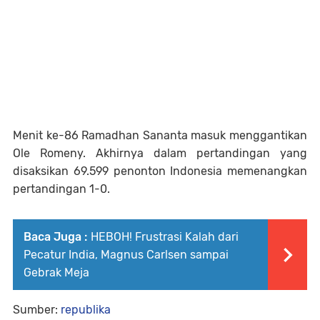
Menit ke-86 Ramadhan Sananta masuk menggantikan
Ole Romeny. Akhirnya dalam pertandingan yang
disaksikan 69.599 penonton Indonesia memenangkan
pertandingan 1-0.
Baca Juga :
HEBOH! Frustrasi Kalah dari
Pecatur India, Magnus Carlsen sampai
Gebrak Meja
Sumber:
republika