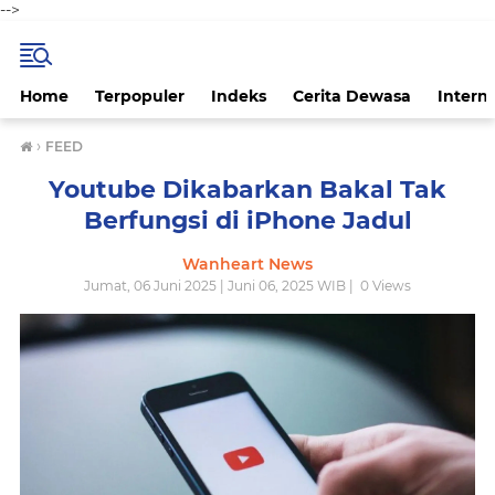
-->
Home
Terpopuler
Indeks
Cerita Dewasa
Intern
›
FEED
Youtube Dikabarkan Bakal Tak
Berfungsi di iPhone Jadul
Wanheart News
Jumat, 06 Juni 2025 | Juni 06, 2025 WIB |
0
Views