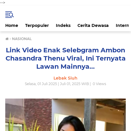
-->
Home
Terpopuler
Indeks
Cerita Dewasa
Intern
›
NASIONAL
Link Video Enak Selebgram Ambon
Chasandra Thenu Viral, Ini Ternyata
Lawan Mainnya...
Lebak Siuh
Selasa, 01 Juli 2025 | Juli 01, 2025 WIB |
0
Views