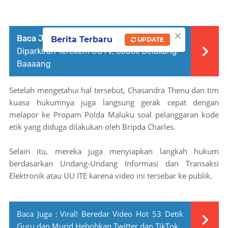
×
Baca Juga :
VIRAL! Video Sejoli Indehoiy
Berita Terbaru
UPDATE
Diparkiran Terekem CCTV, Sodok Belakang
Baaaang
Setelah mengetahui hal tersebut, Chasandra Thenu dan tim
kuasa hukumnya juga langsung gerak cepat dengan
melapor ke Propam Polda Maluku soal pelanggaran kode
etik yang diduga dilakukan oleh Bripda Charles.
Selain itu, mereka juga menyiapkan langkah hukum
berdasarkan Undang-Undang Informasi dan Transaksi
Elektronik atau UU ITE karena video ini tersebar ke publik.
Baca Juga :
Viral! Beredar Video Hot 53 Detik
Guru dan Murid Hebohkan Twitter dan TikTok