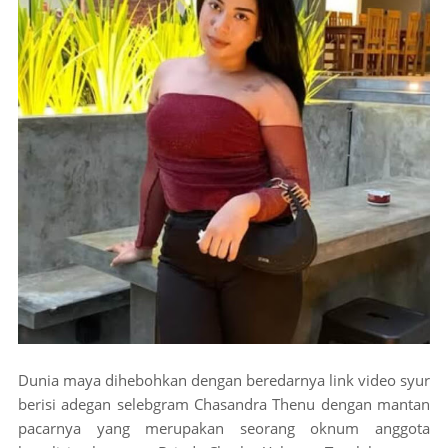
Dunia maya dihebohkan dengan beredarnya link video syur
berisi adegan selebgram Chasandra Thenu dengan mantan
pacarnya yang merupakan seorang oknum anggota