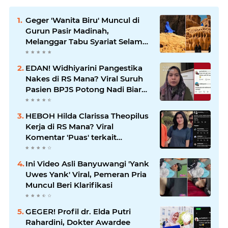
Geger 'Wanita Biru' Muncul di
Gurun Pasir Madinah,
Melanggar Tabu Syariat Selama
Seribu Tahun
EDAN! Widhiyarini Pangestika
Nakes di RS Mana? Viral Suruh
Pasien BPJS Potong Nadi Biar
Dapat Ruangan
HEBOH Hilda Clarissa Theopilus
Kerja di RS Mana? Viral
Komentar 'Puas' terkait
Meninggalnya Pasien BPJS
Ini Video Asli Banyuwangi 'Yank
Uwes Yank' Viral, Pemeran Pria
Muncul Beri Klarifikasi
GEGER! Profil dr. Elda Putri
Rahardini, Dokter Awardee