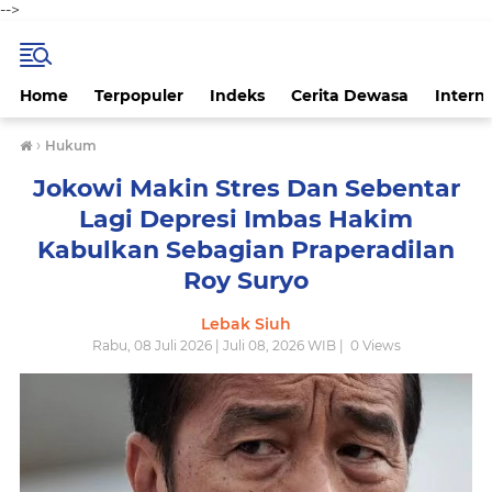
-->
Home
Terpopuler
Indeks
Cerita Dewasa
Intern
›
Hukum
Jokowi Makin Stres Dan Sebentar
Lagi Depresi Imbas Hakim
Kabulkan Sebagian Praperadilan
Roy Suryo
Lebak Siuh
Rabu, 08 Juli 2026 | Juli 08, 2026 WIB |
0
Views