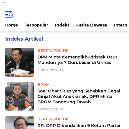
-->
Home
Terpopuler
Indeks
Cerita Dewasa
Intern
Home
Currently Browsing: DPR
BERITA POLITIK
DPR Minta Kemendikbudristek Usut
Mundurnya 7 Gurubesar di Unhas
4 tahun yang lalu
BPOM
Soal Obat Sirup yang Sebabkan Gagal
Ginjal Akut Anak-anak, DPR Minta
BPOM Tanggung Jawab
4 tahun yang lalu
BERITA POLITIK
RR: DPR Dikendalikan 9 Ketum Partai