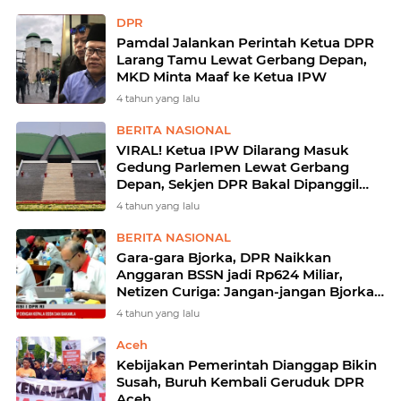
DPR
Pamdal Jalankan Perintah Ketua DPR
Larang Tamu Lewat Gerbang Depan,
MKD Minta Maaf ke Ketua IPW
4 tahun yang lalu
BERITA NASIONAL
VIRAL! Ketua IPW Dilarang Masuk
Gedung Parlemen Lewat Gerbang
Depan, Sekjen DPR Bakal Dipanggil
MKD
4 tahun yang lalu
BERITA NASIONAL
Gara-gara Bjorka, DPR Naikkan
Anggaran BSSN jadi Rp624 Miliar,
Netizen Curiga: Jangan-jangan Bjorka
Ini...?
4 tahun yang lalu
Aceh
Kebijakan Pemerintah Dianggap Bikin
Susah, Buruh Kembali Geruduk DPR
Aceh