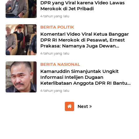
DPR yang Viral karena Video Lawas
Merokok di Jet Pribadi
4 tahun yang lalu
BERITA POLITIK
Komentari Video Viral Ketua Banggar
DPR RI Merokok di Pesawat, Ernest
Prakasa: Namanya Juga Dewan
Perwakilan
4 tahun yang lalu
BERITA NASIONAL
Kamaruddin Simanjuntak Ungkit
Informasi Intelijen Dugaan
Keterlibataan Anggota DPR RI Bantu
Kasus Ferdy Sambo
4 tahun yang lalu
Next