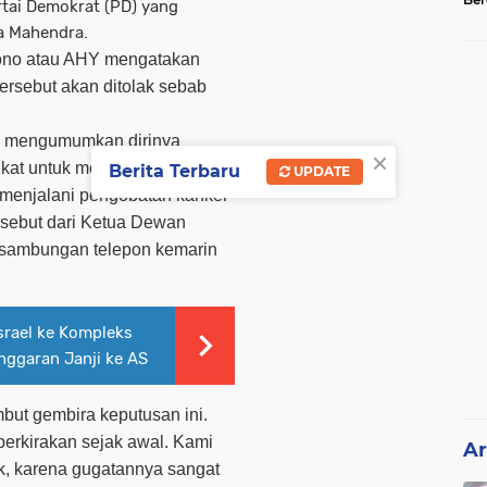
rtai Demokrat (PD) yang
Tel
za Mahendra.
ono atau AHY mengatakan
rsebut akan ditolak sebab
Y mengumumkan dirinya
×
ikat untuk mendampingi sang
Berita Terbaru
UPDATE
menjalani pengobatan kanker
rsebut dari Ketua Dewan
 sambungan telepon kemarin
srael ke Kompleks
nggaran Janji ke AS
but gembira keputusan ini.
erkirakan sejak awal. Kami
Ar
ak, karena gugatannya sangat