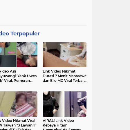
deo Terpopuler
Video Asli
Link Video Nikmat
yuwangi 'Yank Uwes
Durasi 7 Menit Msbreewc
k' Viral, Pemeran
dan Ello MG Viral Terbaru
a Muncul Beri
Diburu Netizen
ifikasi
k Video Nikmat Viral
VIRAL! Link Video
 Taiwan “3 Lawan 1”
Kebaya Hitam
edar di TikTok dan
Ngemplud No Sensor