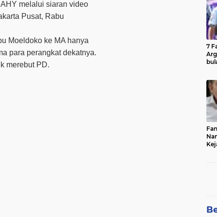
e AHY melalui siaran video
akarta Pusat, Rabu
ubu Moeldoko ke MA hanya
7 F
ma para perangkat dekatnya.
Arg
bul
uk merebut PD.
Fin
Fan
Nam
Kej
Bur
Cel
Be