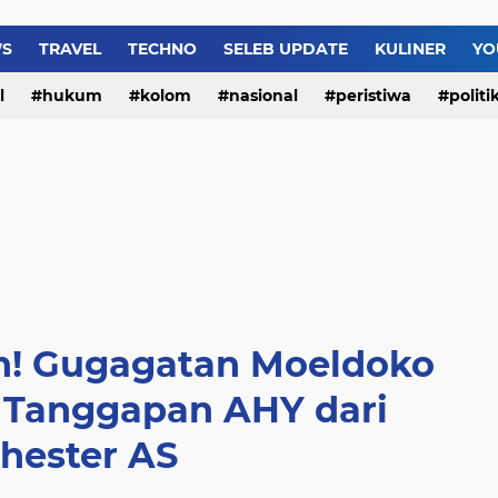
WS
TRAVEL
TECHNO
SELEB UPDATE
KULINER
YO
Video Lengkap “Yank W
l
hukum
kolom
nasional
peristiwa
politi
n! Gugagatan Moeldoko
i Tanggapan AHY dari
hester AS