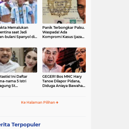
akta Memalukan
Panik Terbongkar Palsu.
entina saat Jadi
Waspada! Ada
an-bulani Spanyol di
Kompromi Kasus Ijazah
al Piala Dunia 2026
Jokowi Disetop
tastis! Ini Daftar
GEGER! Bos MNC Hary
a-nama 5 Istri
Tanoe Dilapor Pidana,
agung St
Diduga Aniaya Bawahan,
hanudin: Siap Itu
Mulut Disumpal Sepatu
ine Evangelista?
hingga Diminta Buka
Baju
Ke Halaman Pilihan
rita Terpopuler