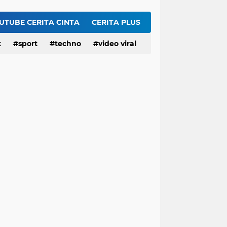
GEGER! Profil dr. Elda Putri Rahardini, Dokter Awardee LPDP yang Komentar Jahat ke Pasien BPJS
Kronologi Lengkap Pasien BPJS Diserbu Komentar Sadis Dokter dan Nakes usai Mengeluh Sulit Rawat Inap
UTUBE CERITA CINTA
CERITA PLUS
es Yank” Getarkan Banyuwangi
k
sport
techno
video viral
Viral! Digerebek Bersama Selingkuhan, Sekda Konawe Selatan Jadi Tersangka Usai Tabrak Adik Kandung