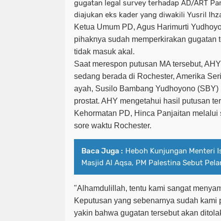
gugatan legal survey terhadap AD/ART Pa
diajukan eks kader yang diwakili Yusril Ih
Ketua Umum PD, Agus Harimurti Yudhoy
pihaknya sudah memperkirakan gugatan te
tidak masuk akal.
Saat merespon putusan MA tersebut, AH
sedang berada di Rochester, Amerika Ser
ayah, Susilo Bambang Yudhoyono (SBY) 
prostat. AHY mengetahui hasil putusan te
Kehormatan PD, Hinca Panjaitan melalui
sore waktu Rochester.
Baca Juga :
Heboh Kunjungan Menteri I
Masjid Al Aqsa, PM Palestina Sebut Pela
"Alhamdulillah, tentu kami sangat menyam
Keputusan yang sebenarnya sudah kami p
yakin bahwa gugatan tersebut akan ditol