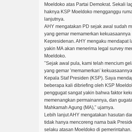
Moeldoko atas Partai Demokrat. Sekali lag
haknya KSP Moeldoko mengganggu rumah
lanjutnya.
AHY mengatakan PD sejak awal sudah m
yang gemar memamerkan kekuasaannya s
Kepresidenan. AHY mengaku mendapat lap
yakin MA akan menerima legal survey mer
Moeldoko.
"Sejak awal pula, kami telah mencium ge
yang gemar 'memamerkan' kekuasaannya,
Kepala Staf Presiden (KSP). Saya mendap
beberapa kali dibriefing oleh KSP Moeld
penggugat sangat yakin bahwa faktor kek
memenangkan permainannya, dan gugatan
Mahkamah Agung (MA)," ujarnya.
Lebih lanjut AHY mengatakan hasutan da
tidak hanya mencoreng nama baik Presid
selaku atasan Moeldoko di pemerintahan.