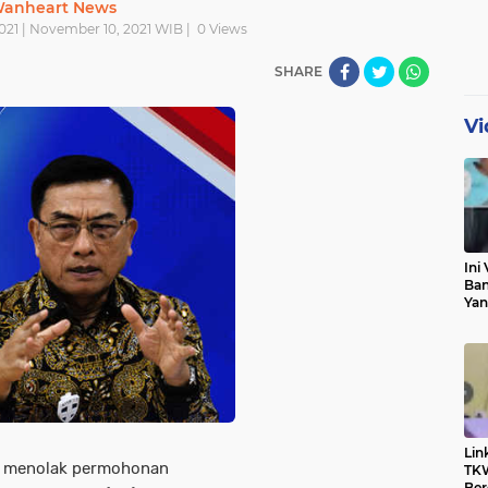
anheart News
21 | November 10, 2021 WIB |
0
Views
SHARE
Vi
Ini 
Ban
Yan
Pri
Klar
Lin
menolak permohonan
TKW
Ber