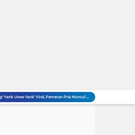
Ini Video Asli Banyuwangi 'Yank Uwes Yank' Viral, Pemeran Pria Muncul Beri Klarifikasi
Geger 'Wanita Biru' Muncul di Gurun Pasir Madinah, Melanggar Tabu Syariat Selama Seribu Tahun
Serangan AS ke Iran Tak Punya Strategi, Apakah Trump Sudah Putus Asa?
Gubernur Jawa Barat, Kang Dedi Mulyadi (KDM) Resmi Buka Sayembara Berhadiah 5 juta Hingga Rp50 Juta
HEBOH Hilda Clarissa Theopilus Kerja di RS Mana? Viral Komentar 'Puas' terkait Meninggalnya Pasien BPJS
EDAN! Widhiyarini Pangestika Nakes di RS Mana? Viral Suruh Pasien BPJS Potong Nadi Biar Dapat Ruangan