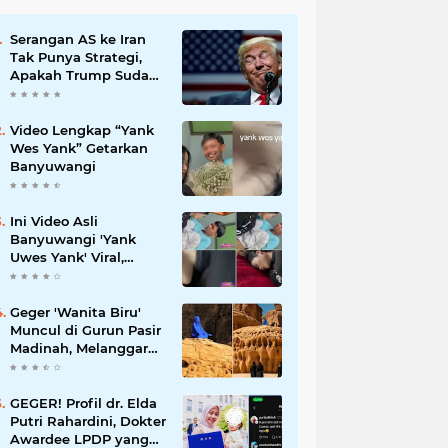
Serangan AS ke Iran
Tak Punya Strategi,
Apakah Trump Sudah
Putus Asa?
Video Lengkap “Yank
Wes Yank” Getarkan
Banyuwangi
Ini Video Asli
Banyuwangi 'Yank
Uwes Yank' Viral,
Pemeran Pria Muncul
Beri Klarifikasi
Geger 'Wanita Biru'
Muncul di Gurun Pasir
Madinah, Melanggar
Tabu Syariat Selama
Seribu Tahun
GEGER! Profil dr. Elda
Putri Rahardini, Dokter
Awardee LPDP yang