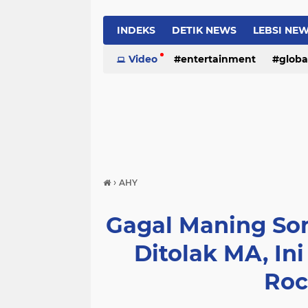
INDEKS
DETIK NEWS
LEBSI NE
Video
entertainment
globa
›
AHY
Gagal Maning So
Ditolak MA, In
Roc