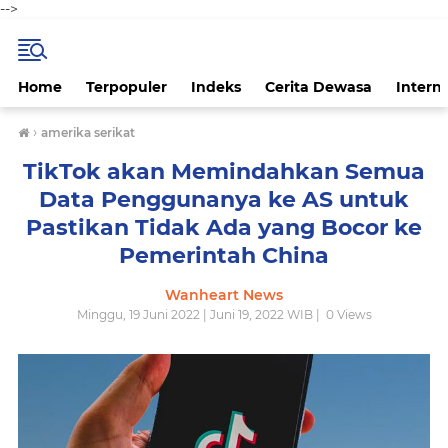
-->
Home
Terpopuler
Indeks
Cerita Dewasa
Intern
›
amerika serikat
TikTok akan Memindahkan Semua
Data Penggunanya ke AS untuk
Pastikan Tidak Ada yang Bocor ke
Pemerintah China
Wanheart News
Minggu, 19 Juni 2022 | Juni 19, 2022 WIB |
0
Views