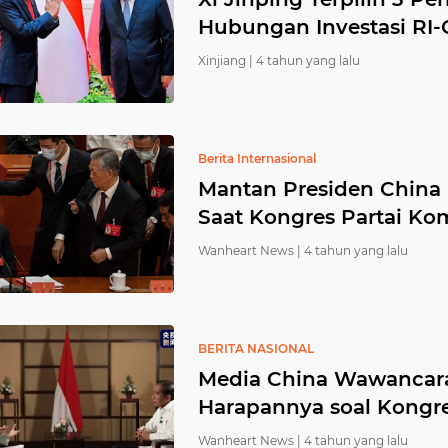
Hubungan Investasi RI-
Xinjiang |
4 tahun yang lalu
Berita Internasional
Mantan Presiden China 
Saat Kongres Partai Ko
Wanheart News |
4 tahun yang lalu
BERITA NASIONAL
Media China Wawancara
Harapannya soal Kongre
Wanheart News |
4 tahun yang lalu