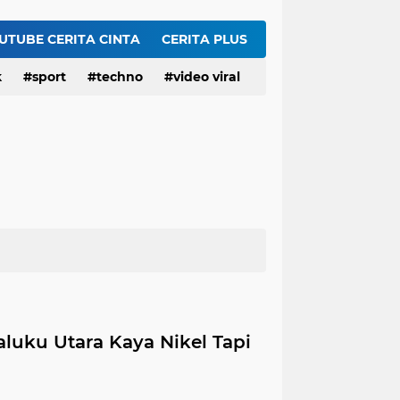
Serangan AS ke Iran Tak Punya Strategi, Apakah Trump Sudah Putus Asa?
Gubernur Jawa Barat, Kang Dedi Mulyadi (KDM) Resmi Buka Sayembara Berhadiah 5 juta Hingga Rp50 Juta
UTUBE CERITA CINTA
CERITA PLUS
HEBOH Hilda Clarissa Theopilus Kerja di RS Mana? Viral Komentar 'Puas' terkait Meninggalnya Pasien BPJS
k
sport
techno
video viral
EDAN! Widhiyarini Pangestika Nakes di RS Mana? Viral Suruh Pasien BPJS Potong Nadi Biar Dapat Ruangan
aluku Utara Kaya Nikel Tapi