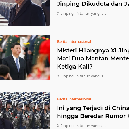
Jinping Dikudeta dan 
Xi Jinping |
4 tahun yang lalu
Berita Internasional
Misteri Hilangnya Xi Ji
Mati Dua Mantan Mente
Ketiga Kali?
Xi Jinping |
4 tahun yang lalu
Berita Internasional
Ini yang Terjadi di Chi
hingga Beredar Rumor X
Xi Jinping |
4 tahun yang lalu