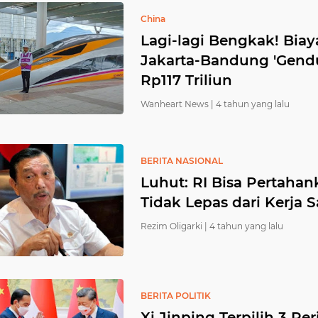
China
Lagi-lagi Bengkak! Biay
Jakarta-Bandung 'Gendut'
Rp117 Triliun
Wanheart News |
4 tahun yang lalu
BERITA NASIONAL
Luhut: RI Bisa Pertaha
Tidak Lepas dari Kerja
Rezim Oligarki |
4 tahun yang lalu
BERITA POLITIK
Xi Jinping Terpilih 3 Per