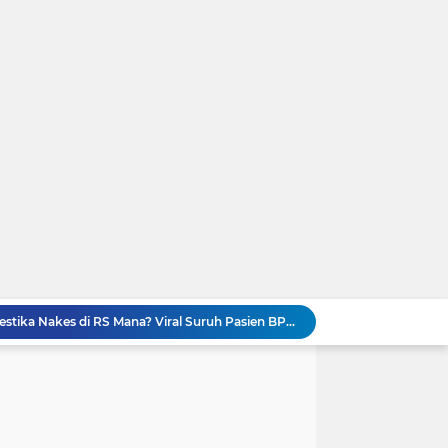
GEGER! Profil dr. Elda Putri Rahardini, Dokter Awardee LPDP yang Komentar Jahat ke Pasien BPJS
Kronologi Lengkap Pasien BPJS Diserbu Komentar Sadis Dokter dan Nakes usai Mengeluh Sulit Rawat Inap
es Yank” Getarkan Banyuwangi
Viral! Digerebek Bersama Selingkuhan, Sekda Konawe Selatan Jadi Tersangka Usai Tabrak Adik Kandung
Ini Video Asli Banyuwangi 'Yank Uwes Yank' Viral, Pemeran Pria Muncul Beri Klarifikasi
Geger 'Wanita Biru' Muncul di Gurun Pasir Madinah, Melanggar Tabu Syariat Selama Seribu Tahun