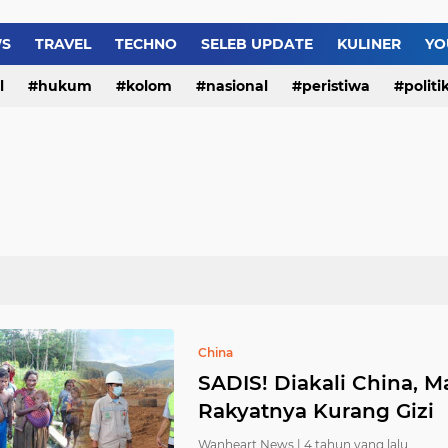
WS
TRAVEL
TECHNO
SELEB UPDATE
KULINER
YO
l
hukum
kolom
nasional
peristiwa
politi
China
SADIS! Diakali China, M
Rakyatnya Kurang Gizi
Wanheart News |
4 tahun yang lalu