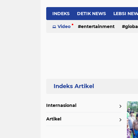
INDEKS
DETIK NEWS
LEBSI NE
Video
entertainment
globa
Home
Currently Browsing: China
Internasional
Artikel