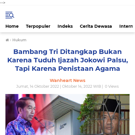
-->
Home
Terpopuler
Indeks
Cerita Dewasa
Intern
›
Hukum
Bambang Tri Ditangkap Bukan
Karena Tuduh Ijazah Jokowi Palsu,
Tapi Karena Penistaan Agama
Wanheart News
Jumat, 14 Oktober 2022 | Oktober 14, 2022 WIB |
0
Views