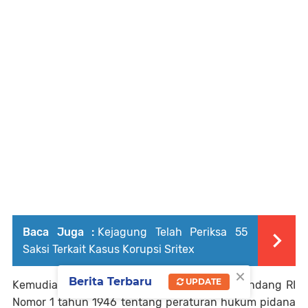
Baca Juga :
Kejagung Telah Periksa 55
Saksi Terkait Kasus Korupsi Sritex
×
Berita Terbaru
UPDATE
Kemudian, Pasal 14 ayat 1 ayat 2 Undang-Undang RI
Nomor 1 tahun 1946 tentang peraturan hukum pidana