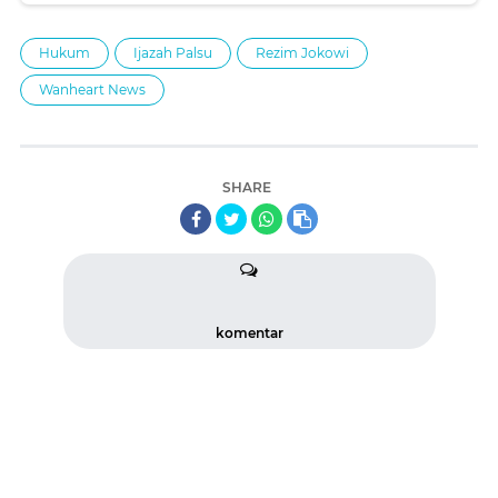
Hukum
Ijazah Palsu
Rezim Jokowi
Wanheart News
SHARE
komentar