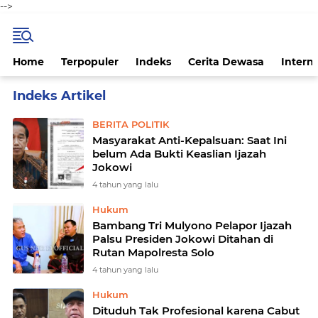
-->
Home
Terpopuler
Indeks
Cerita Dewasa
Intern
Home
Currently Browsing: Ijazah Palsu
BERITA POLITIK
Masyarakat Anti-Kepalsuan: Saat Ini
belum Ada Bukti Keaslian Ijazah
Jokowi
4 tahun yang lalu
Hukum
Bambang Tri Mulyono Pelapor Ijazah
Palsu Presiden Jokowi Ditahan di
Rutan Mapolresta Solo
4 tahun yang lalu
Hukum
Dituduh Tak Profesional karena Cabut