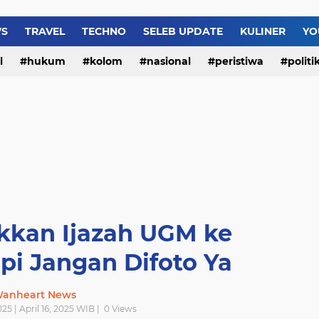
WS
TRAVEL
TECHNO
SELEB UPDATE
KULINER
YO
l
hukum
kolom
nasional
peristiwa
politi
kkan Ijazah UGM ke
pi Jangan Difoto Ya
anheart News
025 | April 16, 2025 WIB |
0
Views