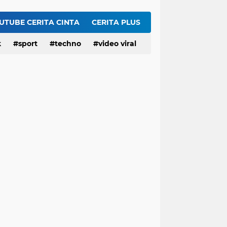
Viral! Digerebek Bersama Selingkuhan, Sekda Konawe Selatan Jadi Tersangka Usai Tabrak Adik Kandung
Ini Video Asli Banyuwangi 'Yank Uwes Yank' Viral, Pemeran Pria Muncul Beri Klarifikasi
UTUBE CERITA CINTA
CERITA PLUS
Geger 'Wanita Biru' Muncul di Gurun Pasir Madinah, Melanggar Tabu Syariat Selama Seribu Tahun
k
sport
techno
video viral
Serangan AS ke Iran Tak Punya Strategi, Apakah Trump Sudah Putus Asa?