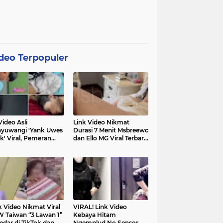
deo Terpopuler
Video Asli
Link Video Nikmat
yuwangi 'Yank Uwes
Durasi 7 Menit Msbreewc
k' Viral, Pemeran
dan Ello MG Viral Terbaru
a Muncul Beri
Diburu Netizen
ifikasi
k Video Nikmat Viral
VIRAL! Link Video
 Taiwan “3 Lawan 1”
Kebaya Hitam
edar di TikTok dan
Ngemplud No Sensor