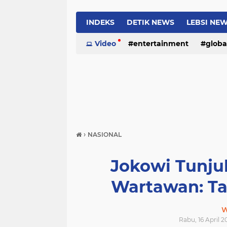
INDEKS
DETIK NEWS
LEBSI NE
Video
entertainment
globa
›
NASIONAL
Jokowi Tunju
Wartawan: Ta
W
Rabu, 16 April 2