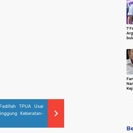
7 F
Arg
bul
Fin
Fan
Nam
Kej
Bur
Cel
Fadillah TPUA Usai
Singgung Keberatan-
Be