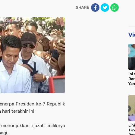
SHARE
Vi
Ini 
Ban
Yan
Pri
Klar
enerpa Presiden ke-7 Republik
hari terakhir ini.
 menunjukkan ijazah miliknya
Lin
TKW
agi.
Ber