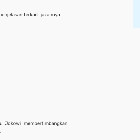
njelasan terkait ijazahnya.
su, Jokowi mempertimbangkan
m.