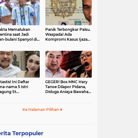
akta Memalukan
Panik Terbongkar Palsu.
entina saat Jadi
Waspada! Ada
an-bulani Spanyol di
Kompromi Kasus Ijazah
al Piala Dunia 2026
Jokowi Disetop
tastis! Ini Daftar
GEGER! Bos MNC Hary
a-nama 5 Istri
Tanoe Dilapor Pidana,
agung St
Diduga Aniaya Bawahan,
hanudin: Siap Itu
Mulut Disumpal Sepatu
ine Evangelista?
hingga Diminta Buka
Baju
Ke Halaman Pilihan
rita Terpopuler