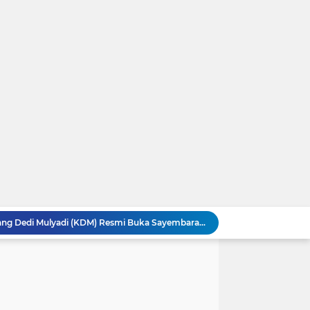
Gubernur Jawa Barat, Kang Dedi Mulyadi (KDM) Resmi Buka Sayembara Berhadiah 5 juta Hingga Rp50 Juta
HEBOH Hilda Clarissa Theopilus Kerja di RS Mana? Viral Komentar 'Puas' terkait Meninggalnya Pasien BPJS
EDAN! Widhiyarini Pangestika Nakes di RS Mana? Viral Suruh Pasien BPJS Potong Nadi Biar Dapat Ruangan
GEGER! Profil dr. Elda Putri Rahardini, Dokter Awardee LPDP yang Komentar Jahat ke Pasien BPJS
Kronologi Lengkap Pasien BPJS Diserbu Komentar Sadis Dokter dan Nakes usai Mengeluh Sulit Rawat Inap
es Yank” Getarkan Banyuwangi