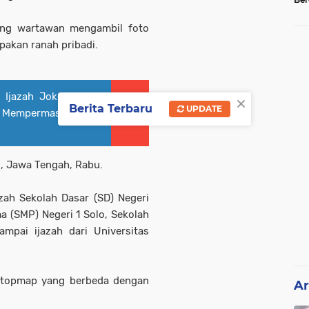
Tel
ang wartawan mengambil foto
pakan ranah pribadi.
×
 Ijazah Jokowi Asli,
Berita Terbaru
UPDATE
g Mempermasalahkan,
lo, Jawa Tengah, Rabu.
zah Sekolah Dasar (SD) Negeri
 (SMP) Negeri 1 Solo, Sekolah
mpai ijazah dari Universitas
stopmap yang berbeda dengan
Ar