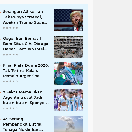
Serangan AS ke Iran
Tak Punya Strategi,
Apakah Trump Sudah
Putus Asa?
Geger Iran Berhasil
Bom Situs CIA, Diduga
Dapat Bantuan Intel
Rusia
Final Piala Dunia 2026,
Tak Terima Kalah,
Pemain Argentina
Pukul Kapten Spanyol
7 Fakta Memalukan
Argentina saat Jadi
bulan-bulani Spanyol
di Final Piala Dunia
2026
AS Serang
Pembangkit Listrik
Tenaga Nuklir Iran,